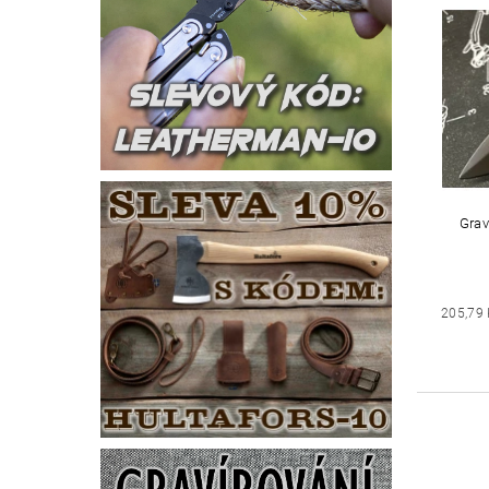
Grav
205,79