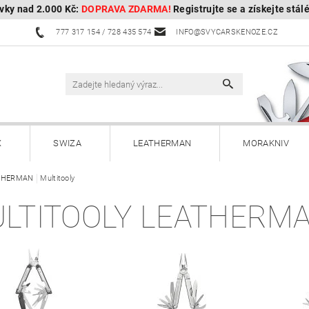
vky nad 2.000 Kč:
DOPRAVA ZDARMA!
Registrujte se a získejte stál
777 317 154 / 728 435 574
INFO@SVYCARSKENOZE.CZ
X
SWIZA
LEATHERMAN
MORAKNIV
THERMAN
HULTAFORS - Švédské sekery
Multitooly
HUSQVARNA - Švédské s
LTITOOLY LEATHERM
Kuchyňské nože a příslušenství
Zahradnické nože
Paracordy
Příslušenství
Dárkové poukazy
OBOROCK-robotické sekačky
Kontakty
Vrácení, vým