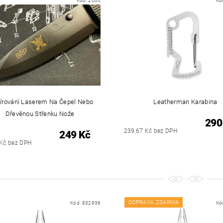
Kód:
2000
Kó
írování Laserem Na Čepel Nebo
Leatherman Karabina
Dřevěnou Střenku Nože
290
239,67 Kč bez DPH
249 Kč
 Kč bez DPH
DOPRAVA ZDARMA
Kód:
832936
Kó