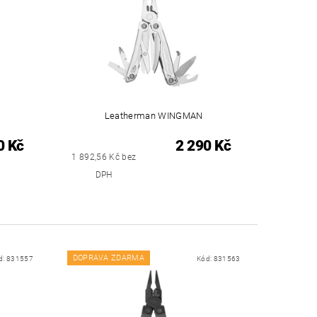
Leatherman WINGMAN
0 Kč
2 290 Kč
1 892,56 Kč bez
DPH
DOPRAVA ZDARMA
d:
831557
Kód:
831563