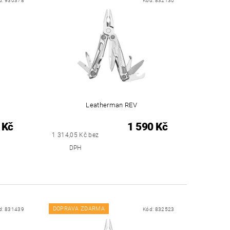
d:
930378
Kód:
832130
Leatherman REV
 Kč
1 590 Kč
1 314,05 Kč bez
DPH
DOPRAVA ZDARMA
d:
831439
Kód:
832523