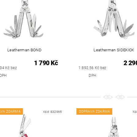
Leatherman BOND
Leatherman SIDEKICK
1 790 Kč
2 29
,34 Kč bez
1 892,56 Kč bez
DPH
DPH
AVA ZDARMA
DOPRAVA ZDARMA
Kód:
832965
Kó