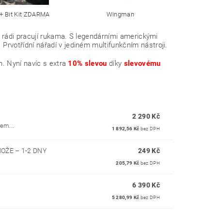
+ Bit Kit ZDARMA
Wingman
 rádi pracují rukama. S legendárními americkými
Prvotřídní nářadí v jediném multifunkčním nástroji.
. Nyní navíc s extra
10% slevou
díky
slevovému
2 290 Kč
em...
1 892,56 Kč
bez DPH
NOŽE
–
1-2 DNY
249 Kč
205,79 Kč
bez DPH
6 390 Kč
5 280,99 Kč
bez DPH