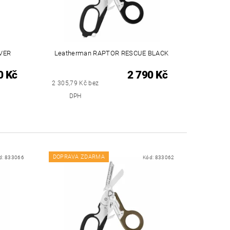
VER
Leatherman RAPTOR RESCUE BLACK
0 Kč
2 790 Kč
2 305,79 Kč bez
DPH
DOPRAVA ZDARMA
d:
833066
Kód:
833062