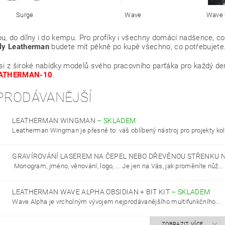
Surge
Wave
Wave 
u, do dílny i do kempu. Pro profíky i všechny domácí nadšence, co
oly Leatherman
budete mít pěkně po kupě všechno, co potřebujete. 
si z široké nabídky modelů svého pracovního parťáka pro každý den
EATHERMAN-10
.
PRODÁVANĚJŠÍ
LEATHERMAN WINGMAN
–
SKLADEM
Leatherman Wingman je přesně to: váš oblíbený nástroj pro projekty kol
GRAVÍROVÁNÍ LASEREM NA ČEPEL NEBO DŘEVĚNOU STŘENKU 
Monogram, jméno, věnování, logo, ... Je jen na Vás, jak proměníte nůž...
LEATHERMAN WAVE ALPHA OBSIDIAN + BIT KIT
–
SKLADEM
Wave Alpha je vrcholným vývojem nejprodávanějšího multifunkčního...
ZOBRAZIT VÍCE