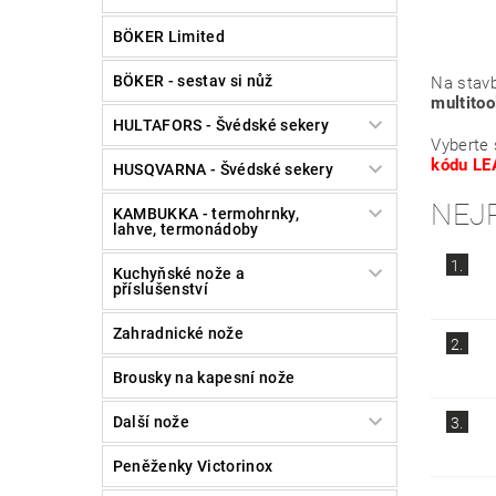
BÖKER Limited
BÖKER - sestav si nůž
Na stavb
multito
HULTAFORS - Švédské sekery
Vyberte 
kódu L
HUSQVARNA - Švédské sekery
NEJ
KAMBUKKA - termohrnky,
lahve, termonádoby
1.
Kuchyňské nože a
příslušenství
Zahradnické nože
2.
Brousky na kapesní nože
Další nože
3.
Peněženky Victorinox