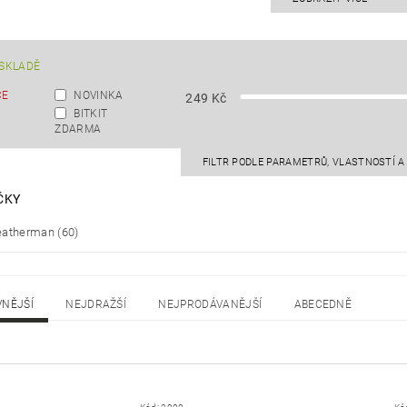
SKLADĚ
CE
NOVINKA
249
Kč
BITKIT
ZDARMA
FILTR PODLE PARAMETRŮ, VLASTNOSTÍ 
ČKY
eatherman
(60)
VNĚJŠÍ
NEJDRAŽŠÍ
NEJPRODÁVANĚJŠÍ
ABECEDNĚ