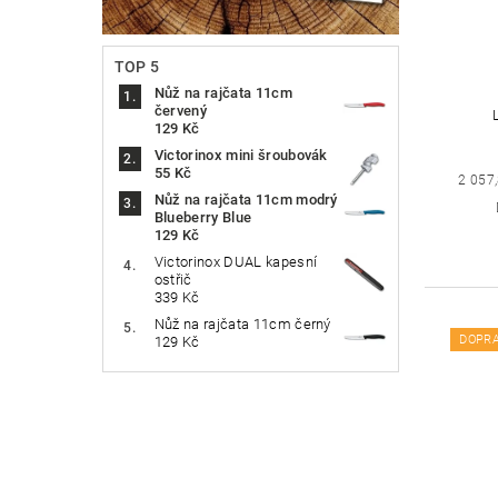
TOP 5
Nůž na rajčata 11cm
červený
129 Kč
Victorinox mini šroubovák
55 Kč
2 057
Nůž na rajčata 11cm modrý
Blueberry Blue
129 Kč
Victorinox DUAL kapesní
ostřič
339 Kč
Nůž na rajčata 11cm černý
DOPR
129 Kč