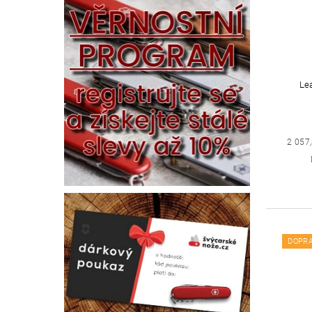
Le
2 057
DOPR