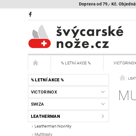
Doprava od 79,- Kč. Objedná
% LETNÍ AKCE %
VICTORINO
BÖKER Limited
BÖKER - sestav si nůž
LEA
% LETNÍ AKCE %
MU
VICTORINOX
KAMBUKKA - termohrnky, lahve, termonádoby
SWIZA
Další nože
Peněženky Victorinox
LEATHERMAN
Leatherman Novinky
SEGWAY NAVIMOW - robotické sekačky
R
Multitooly