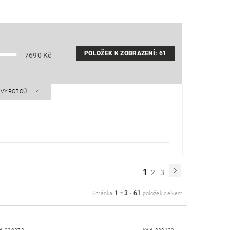
POLOŽEK K ZOBRAZENÍ:
61
7690
Kč
A VÝROBCŮ
1
2
3
1
3
61
Stránka
z
-
položek celkem