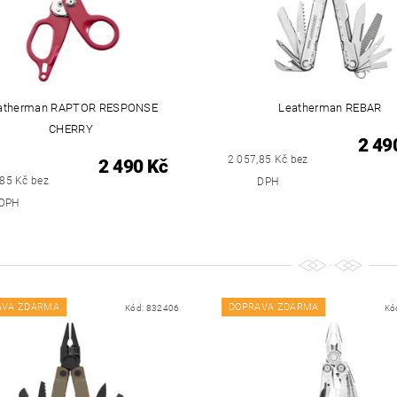
atherman RAPTOR RESPONSE
Leatherman REBAR
CHERRY
2 49
2 057,85 Kč bez
2 490 Kč
,85 Kč bez
DPH
DPH
AVA ZDARMA
DOPRAVA ZDARMA
Kód:
832406
Kó