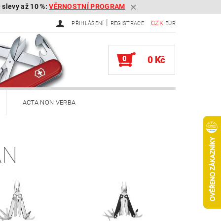
é slevy až 10 %:
VĚRNOSTNÍ PROGRAM
|
CZK
PŘIHLÁŠENÍ
REGISTRACE
EUR
0
0 Kč
ACTA NON VERBA
ekery
AN
Brousky na kapesní nože
Služby
Knihy
ěna zboží, reklamace