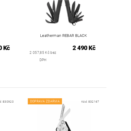
Leatherman REBAR BLACK
0 Kč
2 490 Kč
2 057,85 Kč bez
DPH
DOPRAVA ZDARMA
d:
830920
Kód:
832167