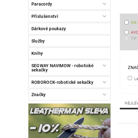
Paracordy
Příslušenství
NA 
Dárkové poukazy
AK
TIP
Služby
Knihy
SEGWAY NAVIMOW - robotické
ZNA
sekačky
L
ROBOROCK-robotické sekačky
Značky
NEJLE