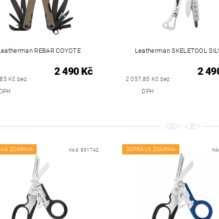
Leatherman REBAR COYOTE
Leatherman SKELETOOL SIL
2 490 Kč
2 49
,85 Kč bez
2 057,85 Kč bez
DPH
DPH
AVA ZDARMA
DOPRAVA ZDARMA
Kód:
831742
Kó