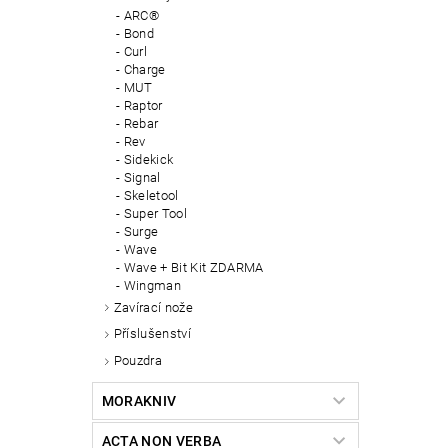
ARC®
Bond
Curl
Charge
MUT
Raptor
Rebar
Rev
Sidekick
Signal
Skeletool
Super Tool
Surge
Wave
Wave + Bit Kit ZDARMA
Wingman
Zavírací nože
Příslušenství
Pouzdra
MORAKNIV
ACTA NON VERBA