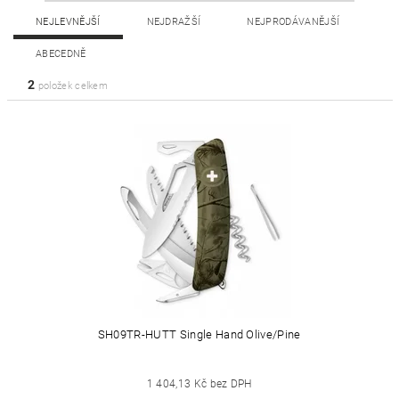
NEJLEVNĚJŠÍ
NEJDRAŽŠÍ
NEJPRODÁVANĚJŠÍ
ABECEDNĚ
2
položek celkem
SH09TR-HUTT Single Hand Olive/Pine
1 404,13 Kč bez DPH