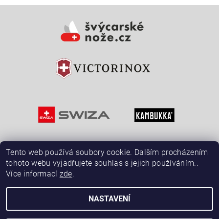
Tento web používá soubory cookie. Dalším procházením
tohoto webu vyjadřujete souhlas s jejich používáním..
Více informací
zde
.
NASTAVENÍ
2026 © ŠvýcarskéNože.cz, všechna práva vyhrazena