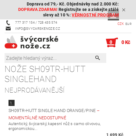
Doprava od 79,- Kč. Objednávky nad 2.000 Kč:
DOPRAVA ZDARMA!
Registrujte se a získejte stálé
slevy až 10 %:
VĚRNOSTNÍ PROGRAM
777 317 154 / 728 435 574
CZK
EUR
INFO@SVYCARSKENOZE.CZ
0
0 Kč
NOŽE SH09TR-HUTT
SINGLEHAND
NEJPRODÁVANĚJŠÍ
1.
SH09TR-HUTT SINGLE HAND ORANGE/PINE
–
MOMENTÁLNĚ NEDOSTUPNÉ
Autentický, švýcarský, kapesní nůž s camo olivovou,
ergonomickou...
1 699 Kč