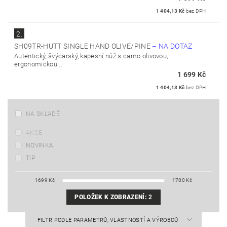
1 404,13 Kč
bez DPH
2.
SH09TR-HUTT SINGLE HAND OLIVE/PINE
–
NA DOTAZ
Autentický, švýcarský, kapesní nůž s camo olivovou,
ergonomickou...
1 699 Kč
1 404,13 Kč
bez DPH
NA SKLADĚ
AKCE
NOVINKA
TIP
1699
Kč
1700
Kč
POLOŽEK K ZOBRAZENÍ:
2
FILTR PODLE PARAMETRŮ, VLASTNOSTÍ A VÝROBCŮ