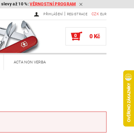
é slevy až 10 %:
VĚRNOSTNÍ PROGRAM
|
CZK
PŘIHLÁŠENÍ
REGISTRACE
EUR
0
0 Kč
ACTA NON VERBA
ekery
Brousky na kapesní nože
Služby
Knihy
ěna zboží, reklamace