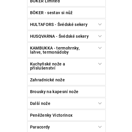
BÖKER Limited
BÖKER - sestav si nůž
HULTAFORS - Švédské sekery
HUSQVARNA - Švédské sekery
KAMBUKKA - termohrnky,
lahve, termonádoby
Kuchyňské nože a
příslušenství
Zahradnické nože
Brousky na kapesní nože
Další nože
Peněženky Victorinox
Paracordy