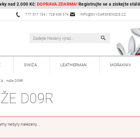
vky nad 2.000 Kč:
DOPRAVA ZDARMA!
Registrujte se a získejte stál
777 317 154 / 728 435 574
INFO@SVYCARSKENOZE.CZ
X
SWIZA
LEATHERMAN
MORAKNIV
ZA
nože D09R
HULTAFORS - Švédské sekery
HUSQVARNA - Švédské s
ŽE D09R
Kuchyňské nože a příslušenství
Zahradnické nože
Paracordy
Příslušenství
Dárkové poukazy
my nebyly nalezeny...
OBOROCK-robotické sekačky
Kontakty
Vrácení, vým