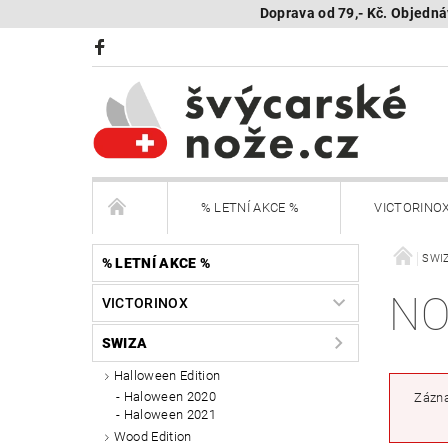
Doprava od 79,- Kč. Objedná
% LETNÍ AKCE %
VICTORINO
BÖKER Limited
BÖKER - sestav si nůž
SWI
% LETNÍ AKCE %
NO
VICTORINOX
KAMBUKKA - termohrnky, lahve, termonádoby
SWIZA
Další nože
Peněženky Victorinox
Halloween Edition
Haloween 2020
Zázna
Haloween 2021
SEGWAY NAVIMOW - robotické sekačky
R
Wood Edition