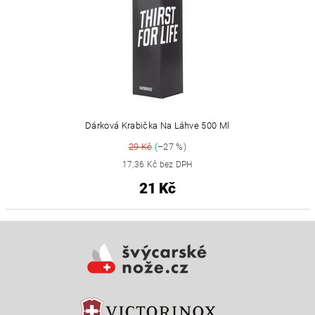
Dárková Krabička Na Láhve 500 Ml
29 Kč
(–27 %)
17,36 Kč bez DPH
21 Kč