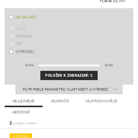
17,36 Kč
bez DPH
NA SKLADĚ
AKCE
NOVINKA
TIP
VÝPRODEJ
21
Kč
22
Kč
POLOŽEK K ZOBRAZENÍ:
2
FILTR PODLE PARAMETRŮ, VLASTNOSTÍ A VÝROBCŮ
NEJLEVNĚJŠÍ
NEJDRAŽŠÍ
NEJPRODÁVANĚJŠÍ
ABECEDNĚ
2
položek celkem
VÝPRODEJ