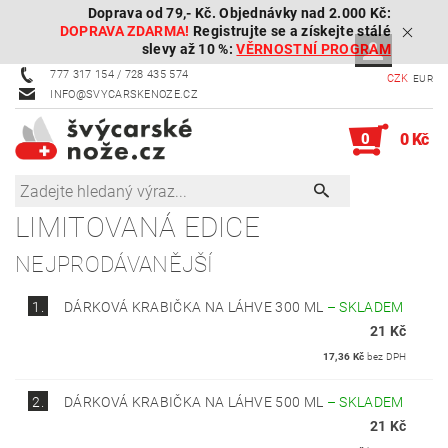
Doprava od 79,- Kč. Objednávky nad 2.000 Kč:
DOPRAVA ZDARMA!
Registrujte se a získejte stálé
slevy až 10 %:
VĚRNOSTNÍ PROGRAM
777 317 154 / 728 435 574
CZK
EUR
INFO@SVYCARSKENOZE.CZ
0
0 Kč
LIMITOVANÁ EDICE
NEJPRODÁVANĚJŠÍ
1.
DÁRKOVÁ KRABIČKA NA LÁHVE 300 ML
–
SKLADEM
21 Kč
17,36 Kč
bez DPH
2.
DÁRKOVÁ KRABIČKA NA LÁHVE 500 ML
–
SKLADEM
21 Kč