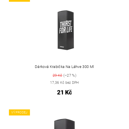
Dárková Krabička Na Láhve 300 Ml
29 Kč
(–27 %)
17,36 Kč bez DPH
21 Kč
VÝPRODEJ