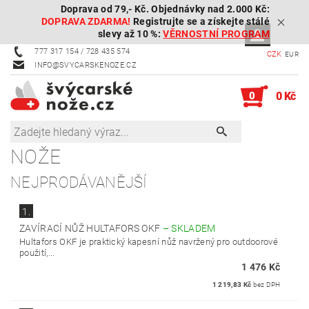
Doprava od 79,- Kč. Objednávky nad 2.000 Kč:
DOPRAVA ZDARMA!
Registrujte se a získejte stálé
slevy až 10 %:
VĚRNOSTNÍ PROGRAM
777 317 154 / 728 435 574
CZK
EUR
INFO@SVYCARSKENOZE.CZ
0
0 Kč
NOŽE
NEJPRODÁVANĚJŠÍ
1.
ZAVÍRACÍ NŮŽ HULTAFORS OKF
–
SKLADEM
Hultafors OKF je praktický kapesní nůž navržený pro outdoorové
použití,...
1 476 Kč
1 219,83 Kč
bez DPH