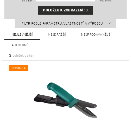
619
Kč
1476
Kč
POLOŽEK K ZOBRAZENÍ:
3
FILTR PODLE PARAMETRŮ, VLASTNOSTÍ A VÝROBCŮ
NEJLEVNĚJŠÍ
NEJDRAŽŠÍ
NEJPRODÁVANĚJŠÍ
ABECEDNĚ
3
položek celkem
NOVINKA