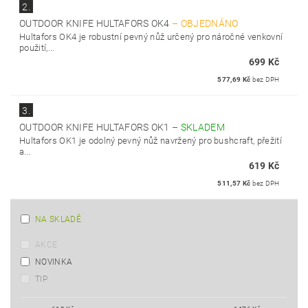
2.
OUTDOOR KNIFE HULTAFORS OK4
–
OBJEDNÁNO
Hultafors OK4 je robustní pevný nůž určený pro náročné venkovní
použití,...
699 Kč
577,69 Kč
bez DPH
3.
OUTDOOR KNIFE HULTAFORS OK1
–
SKLADEM
Hultafors OK1 je odolný pevný nůž navržený pro bushcraft, přežití
a...
619 Kč
511,57 Kč
bez DPH
NA SKLADĚ
AKCE
NOVINKA
TIP