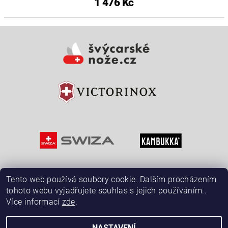
1 476 Kč
Tento web používá soubory cookie. Dalším procházením
tohoto webu vyjadřujete souhlas s jejich používáním..
Více informací
zde
.
NASTAVENÍ