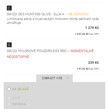
2.
SWIZA D05 HUNTING OLIVE - SLUKA
–
OBJEDNÁNO
Limitovaná edice s mysliveckým motivem! Mírné zakřivení nože
umožňuje...
1 279 Kč
1 057,02 Kč
bez DPH
3.
SWIZA NYLONOVÉ POUZDRO E03 RED
–
MOMENTÁLNĚ
NEDOSTUPNÉ
239 Kč
197,52 Kč
bez DPH
ZOBRAZIT VÍCE
NA SKLADĚ
AKCE
NOVINKA