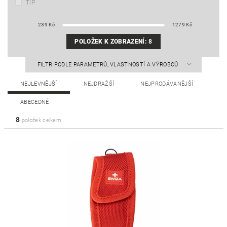
TIP
239
Kč
1279
Kč
POLOŽEK K ZOBRAZENÍ:
8
FILTR PODLE PARAMETRŮ, VLASTNOSTÍ A VÝROBCŮ
NEJLEVNĚJŠÍ
NEJDRAŽŠÍ
NEJPRODÁVANĚJŠÍ
ABECEDNĚ
8
položek celkem