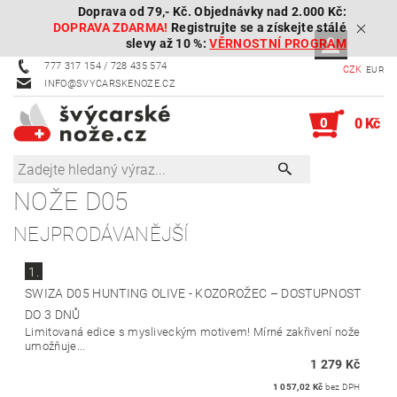
Doprava od 79,- Kč. Objednávky nad 2.000 Kč:
DOPRAVA ZDARMA!
Registrujte se a získejte stálé
slevy až 10 %:
VĚRNOSTNÍ PROGRAM
777 317 154 / 728 435 574
CZK
EUR
INFO@SVYCARSKENOZE.CZ
0
0 Kč
NOŽE D05
NEJPRODÁVANĚJŠÍ
1.
SWIZA D05 HUNTING OLIVE - KOZOROŽEC
–
DOSTUPNOST
DO 3 DNŮ
Limitovaná edice s mysliveckým motivem! Mírné zakřivení nože
umožňuje...
1 279 Kč
1 057,02 Kč
bez DPH