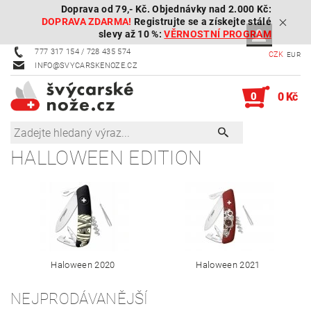
Doprava od 79,- Kč. Objednávky nad 2.000 Kč:
DOPRAVA ZDARMA!
Registrujte se a získejte stálé
slevy až 10 %:
VĚRNOSTNÍ PROGRAM
777 317 154 / 728 435 574
CZK
EUR
INFO@SVYCARSKENOZE.CZ
0
0 Kč
HALLOWEEN EDITION
Haloween 2020
Haloween 2021
NEJPRODÁVANĚJŠÍ