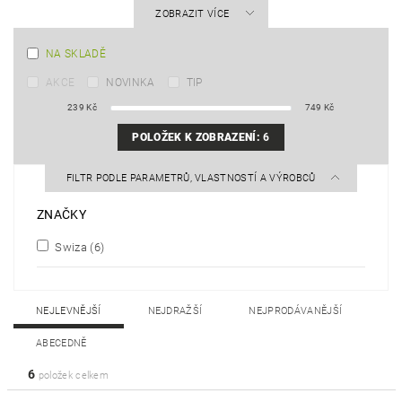
ZOBRAZIT VÍCE
NA SKLADĚ
AKCE
NOVINKA
TIP
239
Kč
749
Kč
POLOŽEK K ZOBRAZENÍ:
6
FILTR PODLE PARAMETRŮ, VLASTNOSTÍ A VÝROBCŮ
ZNAČKY
Swiza
(6)
NEJLEVNĚJŠÍ
NEJDRAŽŠÍ
NEJPRODÁVANĚJŠÍ
ABECEDNĚ
6
položek celkem