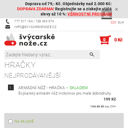
Doprava od 79,- Kč. Objednávky nad 2.000 Kč:
DOPRAVA ZDARMA!
Registrujte se a získejte stálé
slevy až 10 %:
VĚRNOSTNÍ PROGRAM
777 317 154 / 728 435 574
CZK
EUR
INFO@SVYCARSKENOZE.CZ
0
0 Kč
HRAČKY
NEJPRODÁVANĚJŠÍ
1.
ARMÁDNÍ NŮŽ - HRAČKA
–
SKLADEM
Švýcarský armádní nůž Victorinox pro malé dobrodruhy.
199 Kč
164,46 Kč
bez DPH
NA SKLADĚ