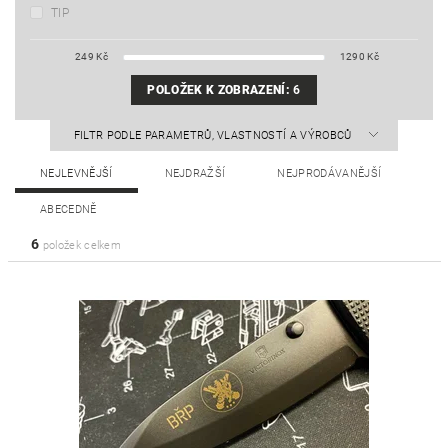
TIP
249
Kč
1290
Kč
POLOŽEK K ZOBRAZENÍ:
6
FILTR PODLE PARAMETRŮ, VLASTNOSTÍ A VÝROBCŮ
NEJLEVNĚJŠÍ
NEJDRAŽŠÍ
NEJPRODÁVANĚJŠÍ
ABECEDNĚ
6
položek celkem