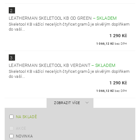
2.
LEATHERMAN SKELETOOL KB OD GREEN
–
SKLADEM
Skeletool KB vážící necelých čtyřicet gramů je skvělým doplňkem
do vaší...
1 290 Kč
1 066,12 Kč
bez DPH
3.
LEATHERMAN SKELETOOL KB VERDANT
–
SKLADEM
Skeletool KB vážící necelých čtyřicet gramů je skvělým doplňkem
do vaší...
1 290 Kč
1 066,12 Kč
bez DPH
ZOBRAZIT VÍCE
NA SKLADĚ
AKCE
NOVINKA