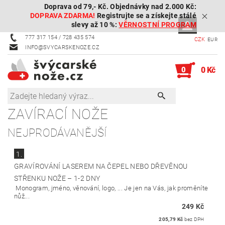
Doprava od 79,- Kč. Objednávky nad 2.000 Kč:
DOPRAVA ZDARMA!
Registrujte se a získejte stálé
slevy až 10 %:
VĚRNOSTNÍ PROGRAM
777 317 154 / 728 435 574
CZK
EUR
INFO@SVYCARSKENOZE.CZ
0
0 Kč
ZAVÍRACÍ NOŽE
NEJPRODÁVANĚJŠÍ
1.
GRAVÍROVÁNÍ LASEREM NA ČEPEL NEBO DŘEVĚNOU
STŘENKU NOŽE
–
1-2 DNY
Monogram, jméno, věnování, logo, ... Je jen na Vás, jak proměníte
nůž...
249 Kč
205,79 Kč
bez DPH