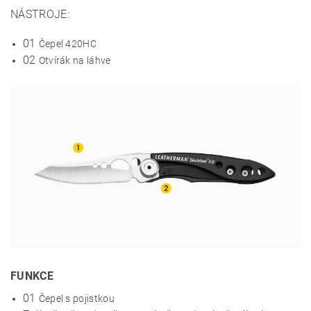
NÁSTROJE:
01
Čepel 420HC
02
Otvírák na láhve
FUNKCE
01
Čepel s pojistkou