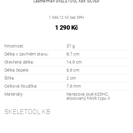
Leatherman SKELETOOL KBX SILVER
1 066,12 Kč bez DPH
1 290 Kč
hmotnost:
37 g
Délka v zavřném stavu:
8,7 cm
Otevřená délka:
14,9 cm
Délka čepele:
6,6 cm
Šířka:
2 cm
Celková tloušťka:
7,6 mm
Materiály:
Nerezová ocel 420HC,
eloxovaný hliník typu II
SKELETOOL KB