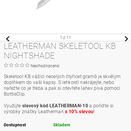
1
z 11
LEATHERMAN SKELETOOL KB
NIGHTSHADE
Neohodnoceno
Skeletool KB vážící necelých čtyřicet gramů je skvělým
doplňkem do vaší kapsy. S lehkostí nakrájejte, nebo
nařežte co je třeba a pak si otevřete lahev piva pomocí
BottleClip.
Využijte
slevový kód LEATHERMAN-10
a pořiďte si
výrobky značky Leatherman
s 10% slevou
!
Dostupnost
Skladem