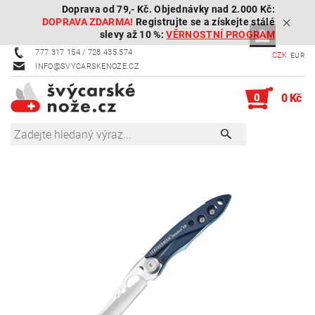
Doprava od 79,- Kč. Objednávky nad 2.000 Kč:
DOPRAVA ZDARMA!
Registrujte se a získejte stálé
slevy až 10 %:
VĚRNOSTNÍ PROGRAM
777 317 154 / 728 435 574
CZK
EUR
INFO@SVYCARSKENOZE.CZ
0
0 Kč