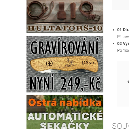
01 Dír
Připev
02 Vy
Pomocí
SOU