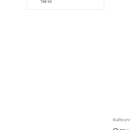
749 Kč
Buďte prvn