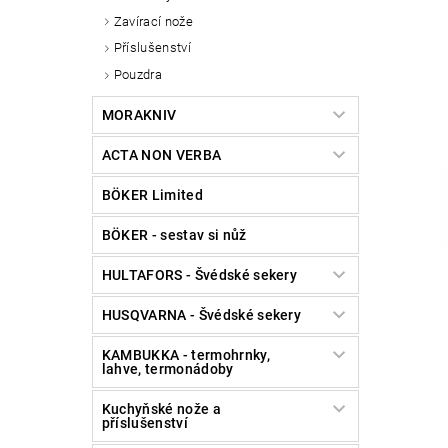
Zavírací nože
Příslušenství
Pouzdra
MORAKNIV
ACTA NON VERBA
BÖKER Limited
BÖKER - sestav si nůž
HULTAFORS - Švédské sekery
HUSQVARNA - Švédské sekery
KAMBUKKA - termohrnky,
lahve, termonádoby
Kuchyňské nože a
příslušenství