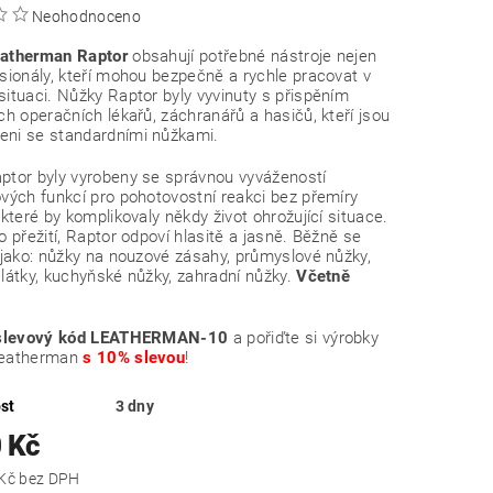
Neohodnoceno
atherman Raptor
obsahují potřebné nástroje nejen
sionály, kteří mohou bezpečně a rychle pracovat v
ituaci. Nůžky Raptor byly vyvinuty s přispěním
ch operačních lékařů, záchranářů a hasičů, kteří jsou
ni se standardními nůžkami.
ptor byly vyrobeny se správnou vyvážeností
vých funkcí pro pohotovostní reakci bez přemíry
 které by komplikovaly někdy život ohrožující situace.
o přežití, Raptor odpoví hlasitě a jasně. Běžně se
 jako: nůžky na nouzové zásahy, průmyslové nůžky,
látky, kuchyňské nůžky, zahradní nůžky.
Včetně
slevový kód LEATHERMAN-10
a pořiďte si výrobky
Leatherman
s 10% slevou
!
st
3 dny
 Kč
2 305,79 Kč bez DPH