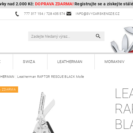
vky nad 2.000 Kč:
DOPRAVA ZDARMA!
Registrujte se a získejte stál
777 317 154 / 728 435 574
INFO@SVYCARSKENOZE.CZ
X
SWIZA
LEATHERMAN
MORAKNIV
THERMAN
HULTAFORS - Švédské sekery
Leatherman RAPTOR RESCUE BLACK Molle
HUSQVARNA - Švédské s
LE
A ZDARMA
Kuchyňské nože a příslušenství
Zahradnické nože
RA
Paracordy
Příslušenství
Dárkové poukazy
BL
OBOROCK-robotické sekačky
Kontakty
Vrácení, vým