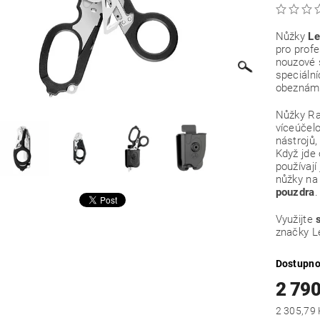
Nůžky
Le
pro profe
nouzové s
speciální
obeznáme
Nůžky Ra
víceúčelo
nástrojů,
Když jde 
používají
nůžky na 
pouzdra
.
Využijte
značky 
Dostupno
2 790