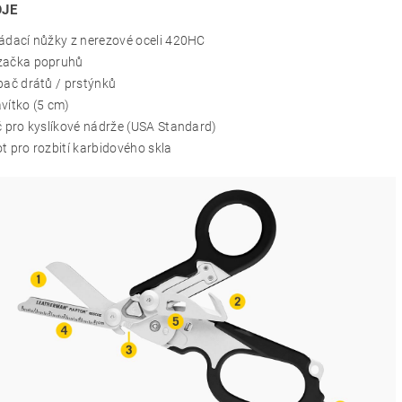
JE
ádací nůžky z nerezové oceli 420HC
začka popruhů
pač drátů / prstýnků
vítko (5 cm)
č pro kyslíkové nádrže (USA Standard)
ot pro rozbití karbidového skla