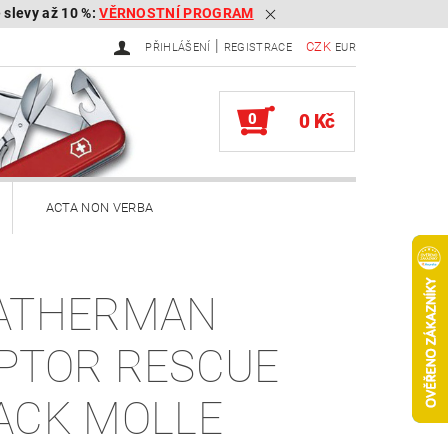
é slevy až 10 %:
VĚRNOSTNÍ PROGRAM
|
CZK
PŘIHLÁŠENÍ
REGISTRACE
EUR
0
0 Kč
ACTA NON VERBA
ekery
ATHERMAN
Brousky na kapesní nože
PTOR RESCUE
Služby
Knihy
ACK MOLLE
ěna zboží, reklamace