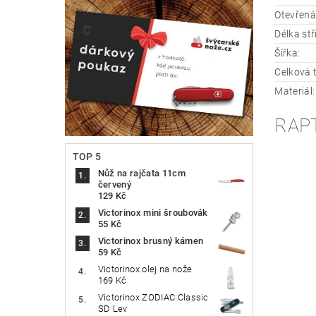
Otevřená
Délka stř
Šířka:
Celková 
Materiál:
RAP
TOP 5
Nůž na rajčata 11cm
červený
129 Kč
Victorinox mini šroubovák
55 Kč
Victorinox brusný kámen
59 Kč
Victorinox olej na nože
169 Kč
Victorinox ZODIAC Classic
SD Lev