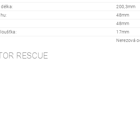
 délka:
200,3mm
ihu:
48mm
48mm
tloušťka:
17mm
Nerezová oc
TOR RESCUE