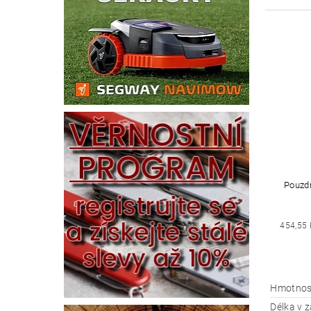
Pouzd
454,55 
Hmotnos
Délka v 