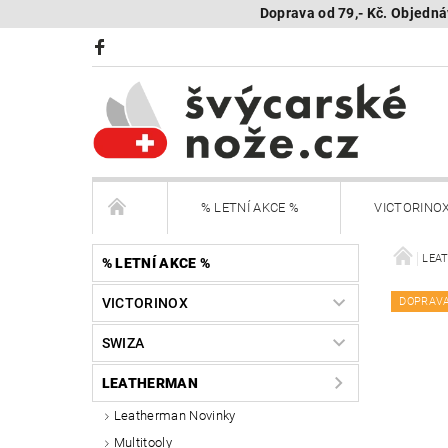
Doprava od 79,- Kč. Objedná
% LETNÍ AKCE %
VICTORINO
BÖKER Limited
BÖKER - sestav si nůž
LEA
% LETNÍ AKCE %
VICTORINOX
DOPRAV
KAMBUKKA - termohrnky, lahve, termonádoby
SWIZA
Další nože
Peněženky Victorinox
LEATHERMAN
Leatherman Novinky
SEGWAY NAVIMOW - robotické sekačky
R
Multitooly