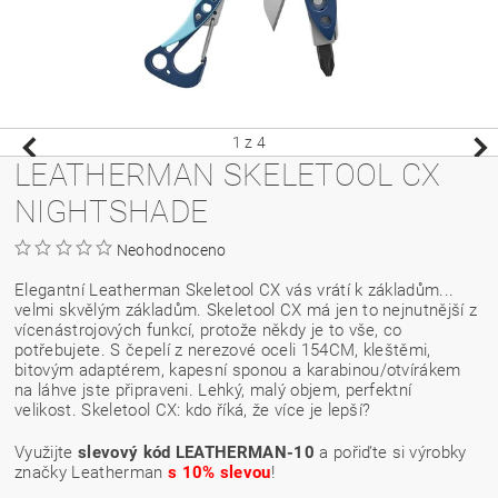
1
z 4
LEATHERMAN SKELETOOL CX
NIGHTSHADE
Neohodnoceno
Elegantní Leatherman Skeletool CX vás vrátí k základům...
velmi skvělým základům. Skeletool CX má jen to nejnutnější z
vícenástrojových funkcí, protože někdy je to vše, co
potřebujete. S čepelí z nerezové oceli 154CM, kleštěmi,
bitovým adaptérem, kapesní sponou a karabinou/otvírákem
na láhve jste připraveni. Lehký, malý objem, perfektní
velikost. Skeletool CX: kdo říká, že více je lepší?
Využijte
slevový kód LEATHERMAN-10
a pořiďte si výrobky
značky Leatherman
s 10% slevou
!