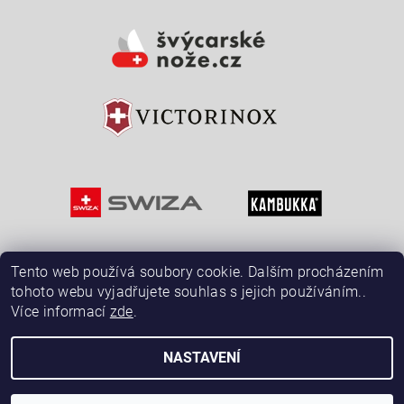
Vložením hodnocení souhlasíte s
podmínkami ochrany
osobních údajů
Tento web používá soubory cookie. Dalším procházením
tohoto webu vyjadřujete souhlas s jejich používáním..
Více informací
zde
.
NASTAVENÍ
2026 © ŠvýcarskéNože.cz, všechna práva vyhrazena