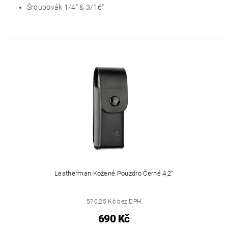
Šroubovák 1/4" & 3/16"
Leatherman Kožené Pouzdro Černé 4,2"
570,25 Kč bez DPH
690 Kč