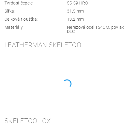
Tvrdost čepele:
55-59 HRC
Šířka:
31,5 mm
Celková tloušťka:
13,2 mm
Materiály:
Nerezová ocel 154CM, povlak
DLC
LEATHERMAN SKELETOOL
SKELETOOL CX