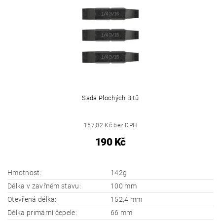
Sada Plochých Bitů
157,02 Kč bez DPH
190 Kč
Hmotnost:
142g
Délka v zavřném stavu:
100 mm
Otevřená délka:
152,4 mm
Délka primární čepele:
66 mm