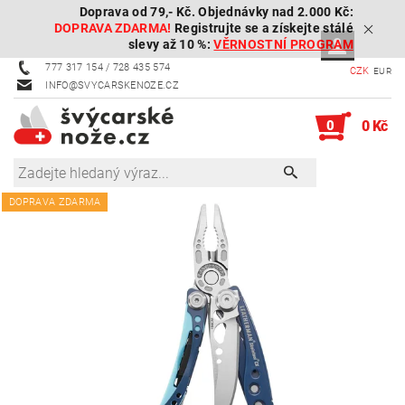
Doprava od 79,- Kč. Objednávky nad 2.000 Kč:
DOPRAVA ZDARMA!
Registrujte se a získejte stálé
slevy až 10 %:
VĚRNOSTNÍ PROGRAM
777 317 154 / 728 435 574
CZK
EUR
INFO@SVYCARSKENOZE.CZ
0
0 Kč
DOPRAVA ZDARMA