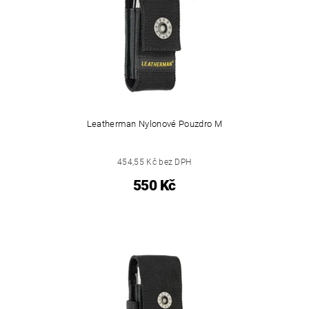
Leatherman Nylonové Pouzdro M
454,55 Kč bez DPH
550 Kč