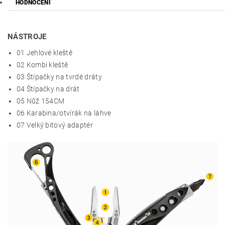
HODNOCENÍ
NÁSTROJE
01
Jehlové kleště
02
Kombi kleště
03
Štípačky na tvrdé dráty
04
Štípačky na drát
05 Nůž
154CM
06
Karabina/otvírák na láhve
07
Velký bitový adaptér