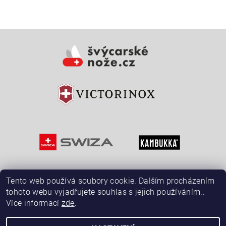
Vložením hodnocení souhlasíte s
podmínkami ochrany
osobních údajů
Tento web používá soubory cookie. Dalším procházením
tohoto webu vyjadřujete souhlas s jejich používáním..
Více informací
zde
.