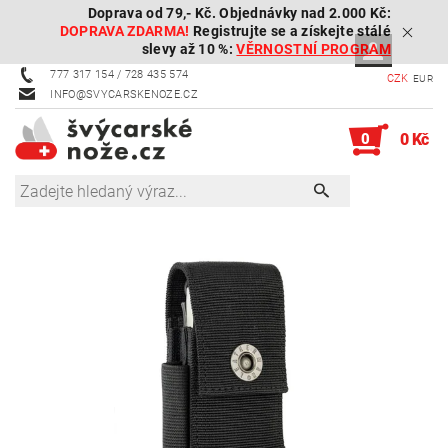
Doprava od 79,- Kč. Objednávky nad 2.000 Kč:
DOPRAVA ZDARMA!
Registrujte se a získejte stálé
slevy až 10 %:
VĚRNOSTNÍ PROGRAM
777 317 154 / 728 435 574
CZK
EUR
INFO@SVYCARSKENOZE.CZ
0
0 Kč