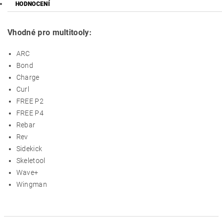
HODNOCENÍ
Vhodné pro multitooly:
ARC
Bond
Charge
Curl
FREE P2
FREE P4
Rebar
Rev
Sidekick
Skeletool
Wave+
Wingman