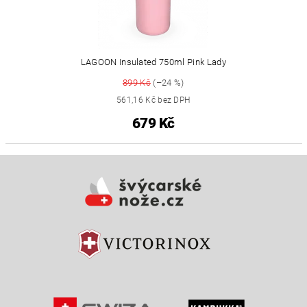
LAGOON Insulated 750ml Pink Lady
899 Kč
(–24 %)
561,16 Kč bez DPH
679 Kč