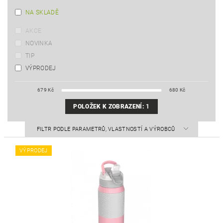
NA SKLADĚ
AKCE
NOVINKA
TIP
VÝPRODEJ
679
Kč
680
Kč
POLOŽEK K ZOBRAZENÍ:
1
FILTR PODLE PARAMETRŮ, VLASTNOSTÍ A VÝROBCŮ
VÝPRODEJ