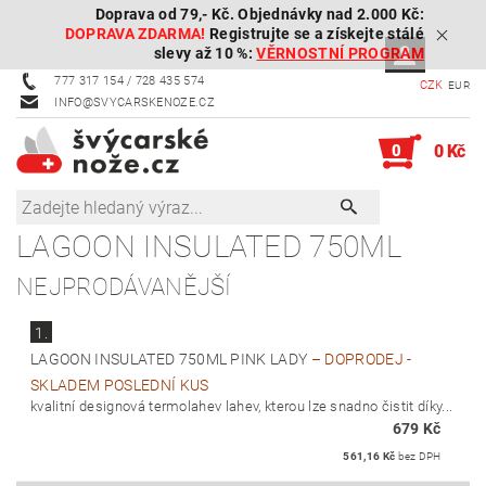
Doprava od 79,- Kč. Objednávky nad 2.000 Kč:
DOPRAVA ZDARMA!
Registrujte se a získejte stálé
slevy až 10 %:
VĚRNOSTNÍ PROGRAM
777 317 154 / 728 435 574
CZK
EUR
INFO@SVYCARSKENOZE.CZ
0
0 Kč
LAGOON INSULATED 750ML
NEJPRODÁVANĚJŠÍ
1.
LAGOON INSULATED 750ML PINK LADY
–
DOPRODEJ -
SKLADEM POSLEDNÍ KUS
kvalitní designová termolahev lahev, kterou lze snadno čistit díky...
679 Kč
561,16 Kč
bez DPH