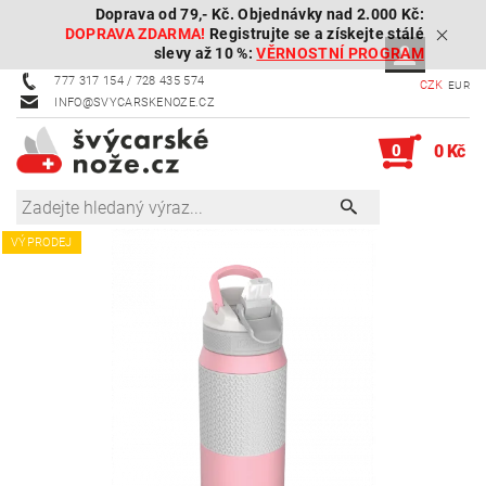
Doprava od 79,- Kč. Objednávky nad 2.000 Kč:
DOPRAVA ZDARMA!
Registrujte se a získejte stálé
slevy až 10 %:
VĚRNOSTNÍ PROGRAM
777 317 154 / 728 435 574
CZK
EUR
INFO@SVYCARSKENOZE.CZ
0
0 Kč
VÝPRODEJ