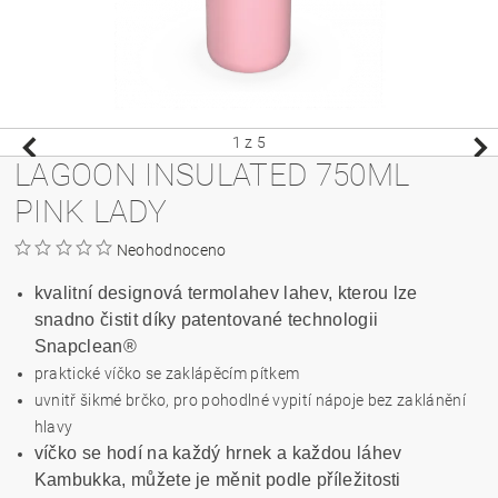
1
z 5
LAGOON INSULATED 750ML
PINK LADY
Neohodnoceno
kvalitní designová termolahev lahev, kterou lze
snadno čistit díky patentované technologii
Snapclean®
praktické víčko se zaklápěcím pítkem
uvnitř šikmé brčko, pro pohodlné vypití nápoje bez zaklánění
hlavy
víčko se hodí na každý hrnek a každou láhev
Kambukka, můžete je měnit podle příležitosti