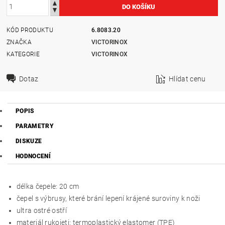
KÓD PRODUKTU
6.8083.20
ZNAČKA
VICTORINOX
KATEGORIE
VICTORINOX
Dotaz
Hlídat cenu
POPIS
PARAMETRY
DISKUZE
HODNOCENÍ
délka čepele: 20 cm
čepel s výbrusy, které brání lepení krájené suroviny k noži
ultra ostré ostří
materiál rukojeti: termoplastický elastomer (TPE)