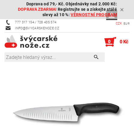
Doprava od 79,- Kč. Objednávky nad 2.000 Kč:
DOPRAVA ZDARMA!
Registrujte se a získejte stálé
slevy až 10 %:
VĚRNOSTNÍ PROGRAM
777 317 154 / 728 435 574
CZK
EUR
INFO@SVYCARSKENOZE.CZ
0
0 Kč