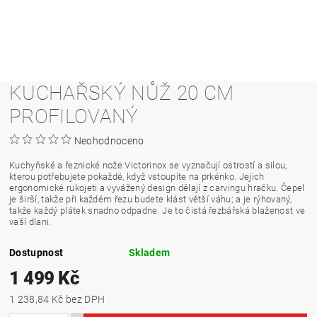
KUCHAŘSKÝ NŮŽ 20 CM
PROFILOVANÝ
Neohodnoceno
Kuchyňské a řeznické nože Victorinox se vyznačují ostrostí a silou,
kterou potřebujete pokaždé, když vstoupíte na prkénko.
Jejich
ergonomické rukojeti a vyvážený design dělají z carvingu hračku.
Čepel
je širší, takže při každém řezu budete klást větší váhu;
a je rýhovaný,
takže každý plátek snadno odpadne.
Je to čistá řezbářská blaženost ve
vaší dlani.
Dostupnost
Skladem
1 499 Kč
1 238,84 Kč bez DPH