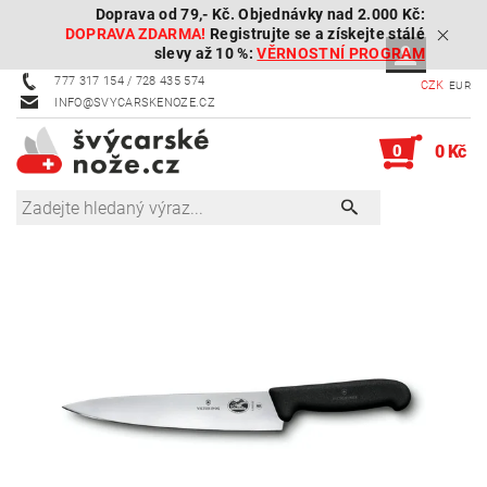
Doprava od 79,- Kč. Objednávky nad 2.000 Kč:
DOPRAVA ZDARMA!
Registrujte se a získejte stálé
slevy až 10 %:
VĚRNOSTNÍ PROGRAM
777 317 154 / 728 435 574
CZK
EUR
INFO@SVYCARSKENOZE.CZ
0
0 Kč