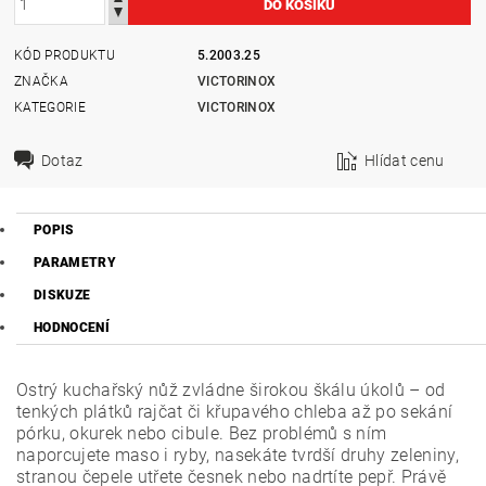
KÓD PRODUKTU
5.2003.25
ZNAČKA
VICTORINOX
KATEGORIE
VICTORINOX
Dotaz
Hlídat cenu
POPIS
PARAMETRY
DISKUZE
HODNOCENÍ
Ostrý kuchařský nůž zvládne širokou škálu úkolů – od
tenkých plátků rajčat či křupavého chleba až po sekání
pórku, okurek nebo cibule. Bez problémů s ním
naporcujete maso i ryby, nasekáte tvrdší druhy zeleniny,
stranou čepele utřete česnek nebo nadrtíte pepř. Právě