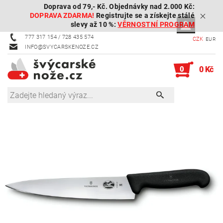
Doprava od 79,- Kč. Objednávky nad 2.000 Kč:
DOPRAVA ZDARMA!
Registrujte se a získejte stálé
slevy až 10 %:
VĚRNOSTNÍ PROGRAM
777 317 154 / 728 435 574
CZK
EUR
INFO@SVYCARSKENOZE.CZ
0
0 Kč