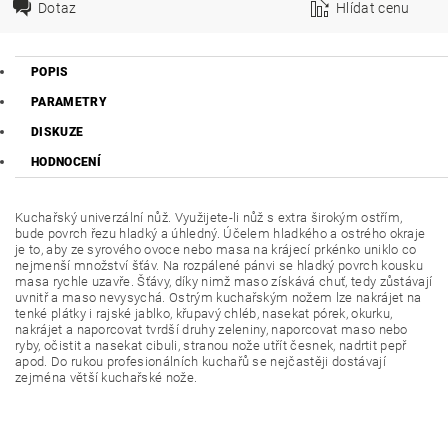
Dotaz
Hlídat cenu
POPIS
PARAMETRY
DISKUZE
HODNOCENÍ
Kuchařský univerzální nůž. Využijete-li nůž s extra širokým ostřím,
bude povrch řezu hladký a úhledný. Účelem hladkého a ostrého okraje
je to, aby ze syrového ovoce nebo masa na krájecí prkénko uniklo co
nejmenší množství šťáv. Na rozpálené pánvi se hladký povrch kousku
masa rychle uzavře. Šťávy, díky nimž maso získává chuť, tedy zůstávají
uvnitř a maso nevysychá. Ostrým kuchařským nožem lze nakrájet na
tenké plátky i rajské jablko, křupavý chléb, nasekat pórek, okurku,
nakrájet a naporcovat tvrdší druhy zeleniny, naporcovat maso nebo
ryby, očistit a nasekat cibuli, stranou nože utřít česnek, nadrtit pepř
apod. Do rukou profesionálních kuchařů se nejčastěji dostávají
zejména větší kuchařské nože.