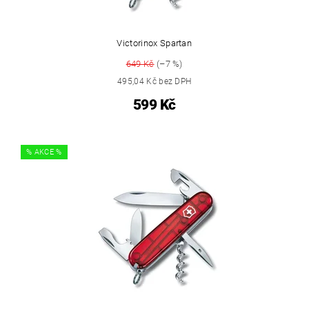
Victorinox Spartan
649 Kč
(–7 %)
495,04 Kč bez DPH
599 Kč
% AKCE %