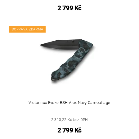
2 799 Kč
DOPRAVA ZDARMA
Victorinox Evoke BSH Alox Navy Camouflage
2 313,22 Kč bez DPH
2 799 Kč