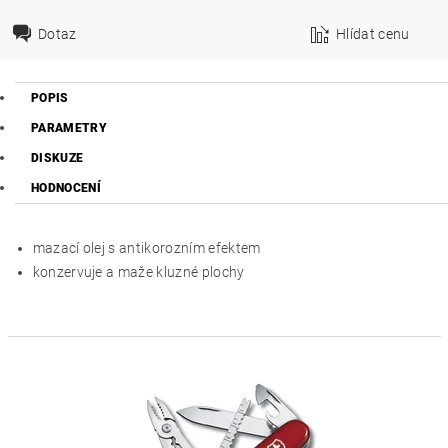
Dotaz
Hlídat cenu
POPIS
PARAMETRY
DISKUZE
HODNOCENÍ
mazací olej s antikorozním efektem
konzervuje a maže kluzné plochy