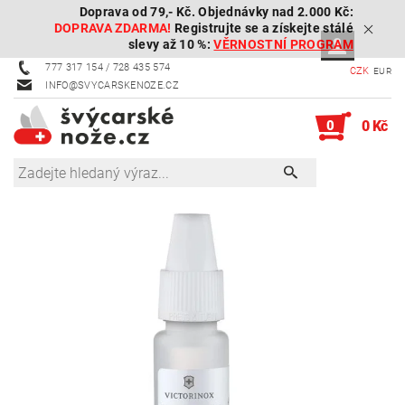
Doprava od 79,- Kč. Objednávky nad 2.000 Kč:
DOPRAVA ZDARMA!
Registrujte se a získejte stálé
slevy až 10 %:
VĚRNOSTNÍ PROGRAM
777 317 154 / 728 435 574
CZK
EUR
INFO@SVYCARSKENOZE.CZ
0
0 Kč