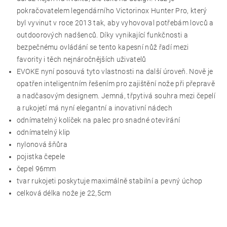
pokračovatelem legendárního Victorinox Hunter Pro, který
byl vyvinut v roce 2013 tak, aby vyhovoval potřebám lovců a
outdoorových nadšenců. Díky vynikající funkčnosti a
bezpečnému ovládání se tento kapesní nůž řadí mezi
favority i těch nejnáročnějších uživatelů
EVOKE nyní posouvá tyto vlastnosti na další úroveň. Nově je
opatřen inteligentním řešením pro zajištění nože při přepravě
a nadčasovým designem. Jemná, třpytivá souhra mezi čepelí
a rukojetí má nyní elegantní a inovativní nádech
odnímatelný kolíček na palec pro snadné otevírání
odnímatelný klip
nylonová šňůra
pojistka čepele
čepel 96mm
tvar rukojeti poskytuje maximálně stabilní a pevný úchop
celková délka nože je 22,5cm