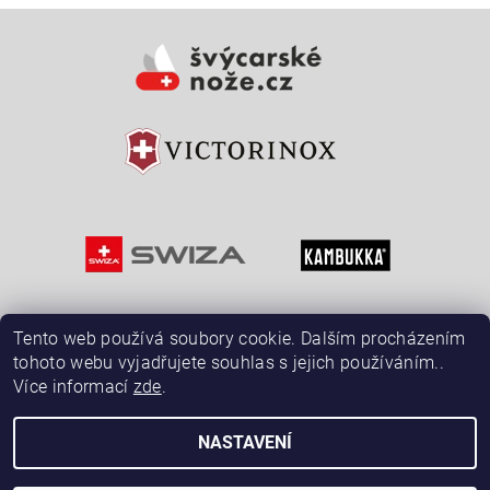
Vložením hodnocení souhlasíte s
podmínkami ochrany
osobních údajů
Tento web používá soubory cookie. Dalším procházením
tohoto webu vyjadřujete souhlas s jejich používáním..
Více informací
zde
.
NASTAVENÍ
2026 © ŠvýcarskéNože.cz, všechna práva vyhrazena