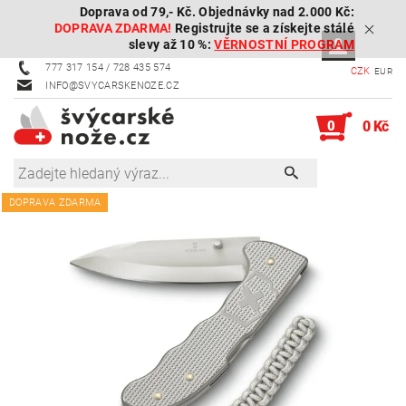
Doprava od 79,- Kč. Objednávky nad 2.000 Kč:
DOPRAVA ZDARMA!
Registrujte se a získejte stálé
slevy až 10 %:
VĚRNOSTNÍ PROGRAM
777 317 154 / 728 435 574
CZK
EUR
INFO@SVYCARSKENOZE.CZ
0
0 Kč
DOPRAVA ZDARMA