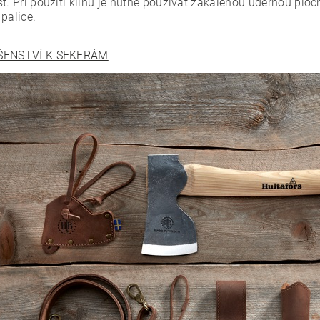
st. Při použití klínu je nutné používat zakalenou údernou plo
palice.
ŠENSTVÍ K SEKERÁM