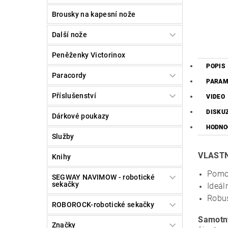
Brousky na kapesní nože
Další nože
Peněženky Victorinox
POPIS
Paracordy
PARAM
Příslušenství
VIDEO
DISKU
Dárkové poukazy
HODNO
Služby
VLASTN
Knihy
Pomoc
SEGWAY NAVIMOW - robotické
sekačky
Ideál
Robus
ROBOROCK-robotické sekačky
Samotný
Značky