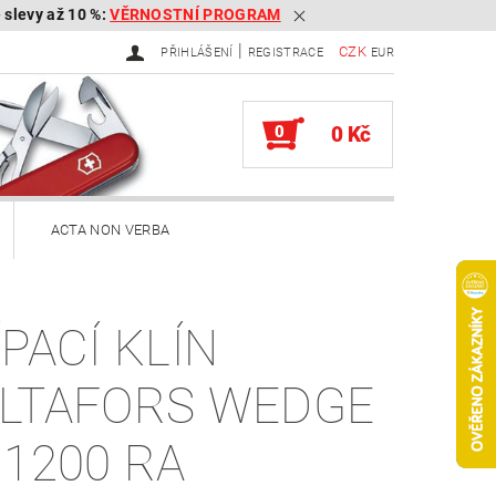
é slevy až 10 %:
VĚRNOSTNÍ PROGRAM
|
CZK
PŘIHLÁŠENÍ
REGISTRACE
EUR
0
0 Kč
ACTA NON VERBA
ekery
ÍPACÍ KLÍN
Brousky na kapesní nože
LTAFORS WEDGE
Služby
Knihy
 1200 RA
ěna zboží, reklamace