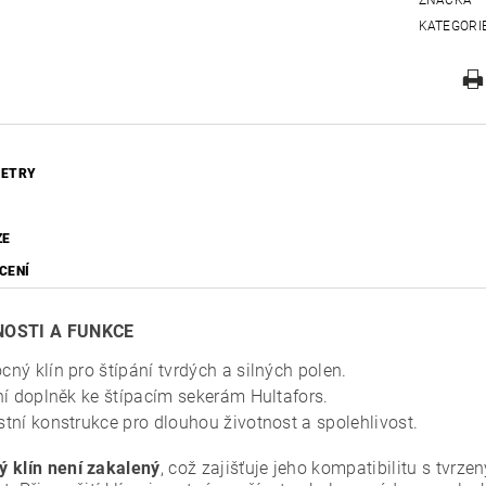
ZNAČKA
KATEGORI
ETRY
ZE
CENÍ
OSTI A FUNKCE
ný klín pro štípání tvrdých a silných polen.
ní doplněk ke štípacím sekerám Hultafors.
tní konstrukce pro dlouhou životnost a spolehlivost.
 klín není zakalený
, což zajišťuje jeho kompatibilitu s tvrz