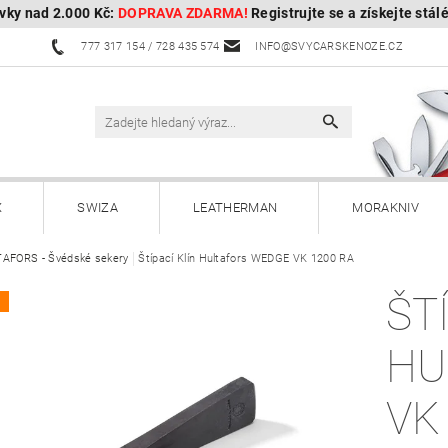
vky nad 2.000 Kč:
DOPRAVA ZDARMA!
Registrujte se a získejte stál
777 317 154 / 728 435 574
INFO@SVYCARSKENOZE.CZ
X
SWIZA
LEATHERMAN
MORAKNIV
AFORS - Švédské sekery
HULTAFORS - Švédské sekery
Štípací Klín Hultafors WEDGE VK 1200 RA
HUSQVARNA - Švédské s
ŠT
A
Kuchyňské nože a příslušenství
Zahradnické nože
HU
Paracordy
Příslušenství
Dárkové poukazy
VK
OBOROCK-robotické sekačky
Kontakty
Vrácení, vým