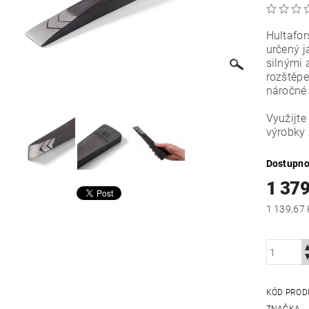
Hultafo
určený j
silnými 
rozštěpe
náročné 
Využijt
výrobky
Dostupno
1 379
KÓD PROD