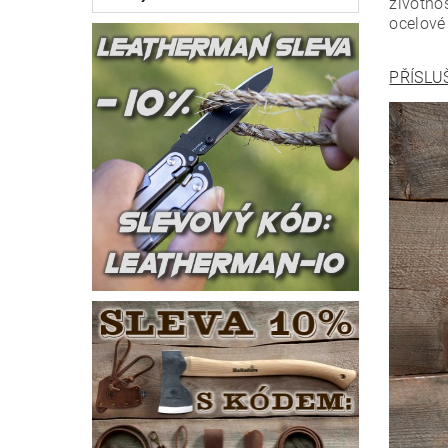
životno
ocelové 
PŘÍSLU