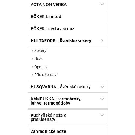
ACTA NON VERBA
BÖKER Limited
BÖKER - sestav si nůž
HULTAFORS - Švédské sekery
Sekery
Nože
Opasky
Příslušenství
HUSQVARNA - Švédské sekery
KAMBUKKA - termohrnky,
lahve, termonádoby
Kuchyňské nože a
příslušenství
Zahradnické nože