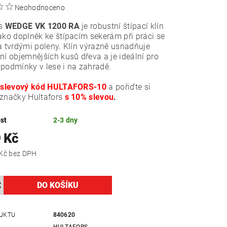
Neohodnoceno
rs
WEDGE VK 1200 RA
je robustní štípací klín
ako doplněk ke štípacím sekerám při práci se
a tvrdými poleny. Klín výrazně usnadňuje
ní objemnějších kusů dřeva a je ideální pro
podmínky v lese i na zahradě.
e
slevový kód HULTAFORS-10
a pořiďte si
 značky Hultafors
s 10% slevou
.
st
2-3 dny
 Kč
1 139,67 Kč bez DPH
UKTU
840620