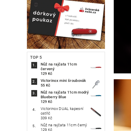
TOP 5
Nůž na rajčata 11cm
červený
129 Kč
Victorinox mini šroubovák
55 Kč
Nůž na rajčata 11cm modrý
Blueberry Blue
129 Kč
Victorinox DUAL kapesní
ostřič
339 Kč
Nůž na rajčata 11cm černý
129 Kč