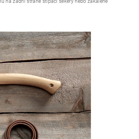
chu na zadní straně štípací sekery nebo zakalené