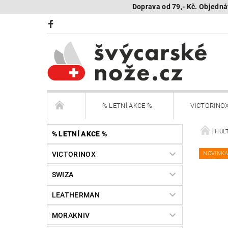
Doprava od 79,- Kč. Objedná
% LETNÍ AKCE %
VICTORINO
BÖKER Limited
BÖKER - sestav si nůž
HULT
% LETNÍ AKCE %
VICTORINOX
NOVINK
KAMBUKKA - termohrnky, lahve, termonádoby
SWIZA
Další nože
Peněženky Victorinox
LEATHERMAN
SEGWAY NAVIMOW - robotické sekačky
R
MORAKNIV