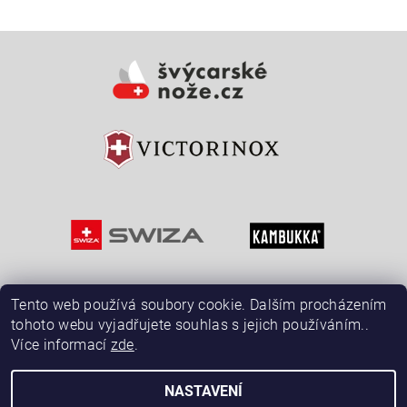
Vložením hodnocení souhlasíte s
podmínkami ochrany
osobních údajů
Tento web používá soubory cookie. Dalším procházením
tohoto webu vyjadřujete souhlas s jejich používáním..
Více informací
zde
.
NASTAVENÍ