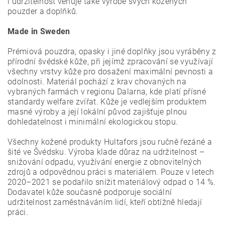
i udržitelnost věnuje také výrobě svých kožených
pouzder a doplňků.
Made in Sweden
Prémiová pouzdra, opasky i jiné doplňky jsou vyráběny z
přírodní švédské kůže, při jejímž zpracování se využívají
všechny vrstvy kůže pro dosažení maximální pevnosti a
odolnosti. Materiál pochází z krav chovaných na
vybraných farmách v regionu Dalarna, kde platí přísné
standardy welfare zvířat. Kůže je vedlejším produktem
masné výroby a její lokální původ zajišťuje plnou
dohledatelnost i minimální ekologickou stopu.
Všechny kožené produkty Hultafors jsou ručně řezáné a
šité ve Švédsku. Výroba klade důraz na udržitelnost –
snižování odpadu, využívání energie z obnovitelných
zdrojů a odpovědnou práci s materiálem. Pouze v letech
2020–2021 se podařilo snížit materiálový odpad o 14 %.
Dodavatel kůže současně podporuje sociální
udržitelnost zaměstnáváním lidí, kteří obtížně hledají
práci.