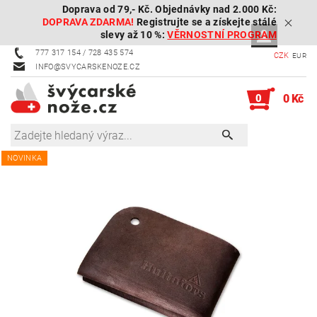
Doprava od 79,- Kč. Objednávky nad 2.000 Kč:
DOPRAVA ZDARMA!
Registrujte se a získejte stálé
slevy až 10 %:
VĚRNOSTNÍ PROGRAM
777 317 154 / 728 435 574
CZK
EUR
INFO@SVYCARSKENOZE.CZ
0
0 Kč
NOVINKA