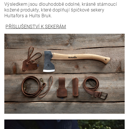
Výsledkem jsou dlouhodobě odolné, krásně stárnoucí
kožené produkty, které doplňují špičkové sekery
Hultafors a Hults Bruk.
PŘÍSLUŠENSTVÍ K SEKERÁM