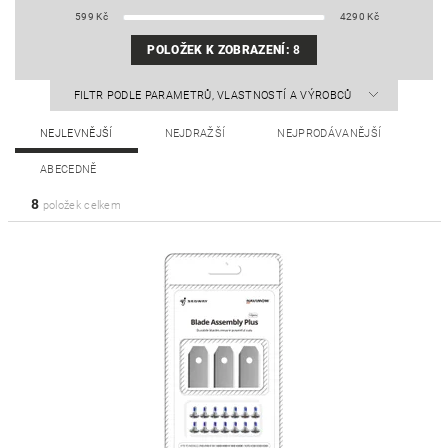
599
Kč
4290
Kč
POLOŽEK K ZOBRAZENÍ:
8
FILTR PODLE PARAMETRŮ, VLASTNOSTÍ A VÝROBCŮ
NEJLEVNĚJŠÍ
NEJDRAŽŠÍ
NEJPRODÁVANĚJŠÍ
ABECEDNĚ
8
položek celkem