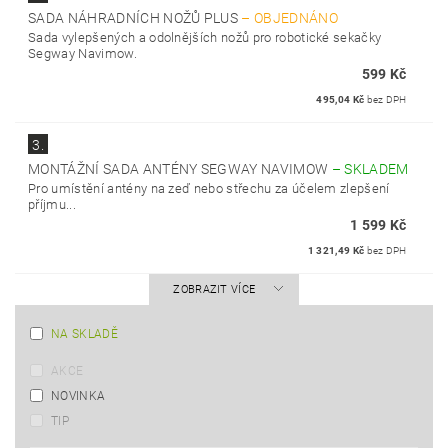
SADA NÁHRADNÍCH NOŽŮ PLUS
–
OBJEDNÁNO
Sada vylepšených a odolnějších nožů pro robotické sekačky
Segway Navimow.
599 Kč
495,04 Kč
bez DPH
3.
MONTÁŽNÍ SADA ANTÉNY SEGWAY NAVIMOW
–
SKLADEM
Pro umístění antény na zeď nebo střechu za účelem zlepšení
příjmu...
1 599 Kč
1 321,49 Kč
bez DPH
ZOBRAZIT VÍCE
NA SKLADĚ
AKCE
NOVINKA
TIP