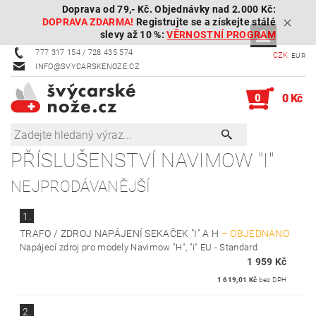
Doprava od 79,- Kč. Objednávky nad 2.000 Kč:
DOPRAVA ZDARMA!
Registrujte se a získejte stálé
slevy až 10 %:
VĚRNOSTNÍ PROGRAM
777 317 154 / 728 435 574
CZK
EUR
INFO@SVYCARSKENOZE.CZ
0
0 Kč
PŘÍSLUŠENSTVÍ NAVIMOW "I"
NEJPRODÁVANĚJŠÍ
1.
TRAFO / ZDROJ NAPÁJENÍ SEKAČEK "I" A H
–
OBJEDNÁNO
Napájecí zdroj pro modely Navimow "H", "i" EU - Standard
1 959 Kč
1 619,01 Kč
bez DPH
2.