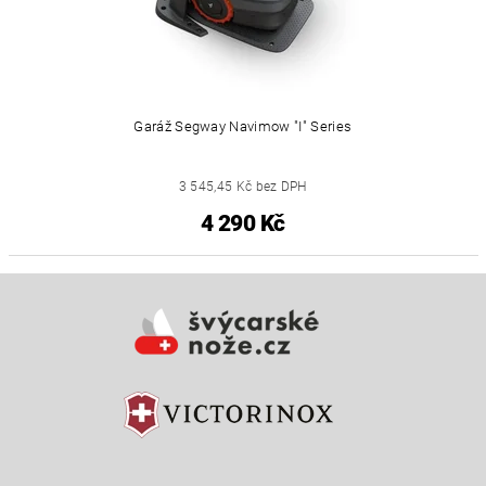
Garáž Segway Navimow "i" Series
3 545,45 Kč bez DPH
4 290 Kč