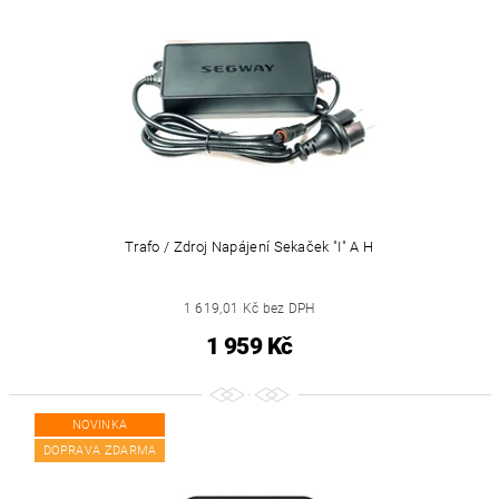
Trafo / Zdroj Napájení Sekaček "i" A H
1 619,01 Kč bez DPH
1 959 Kč
NOVINKA
DOPRAVA ZDARMA