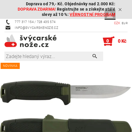
Doprava od 79,- Kč. Objednávky nad 2.000 Kč:
DOPRAVA ZDARMA!
Registrujte se a získejte stálé
slevy až 10 %:
VĚRNOSTNÍ PROGRAM
777 317 154 / 728 435 574
CZK
EUR
INFO@SVYCARSKENOZE.CZ
0
0 Kč
NOVINKA