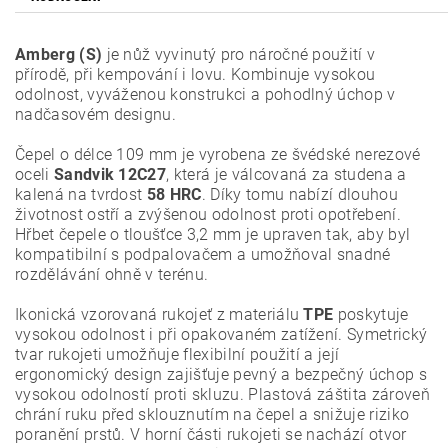
Amberg (S)
je nůž vyvinutý pro náročné použití v
přírodě, při kempování i lovu. Kombinuje vysokou
odolnost, vyváženou konstrukci a pohodlný úchop v
nadčasovém designu.
Čepel o délce 109 mm je vyrobena ze švédské nerezové
oceli
Sandvik 12C27
, která je válcovaná za studena a
kalená na tvrdost
58 HRC
. Díky tomu nabízí dlouhou
životnost ostří a zvýšenou odolnost proti opotřebení.
Hřbet čepele o tloušťce 3,2 mm je upraven tak, aby byl
kompatibilní s podpalovačem a umožňoval snadné
rozdělávání ohně v terénu.
Ikonická vzorovaná rukojeť z materiálu
TPE
poskytuje
vysokou odolnost i při opakovaném zatížení. Symetrický
tvar rukojeti umožňuje flexibilní použití a její
ergonomický design zajišťuje pevný a bezpečný úchop s
vysokou odolností proti skluzu. Plastová záštita zároveň
chrání ruku před sklouznutím na čepel a snižuje riziko
poranění prstů. V horní části rukojeti se nachází otvor