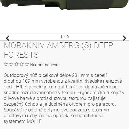
1
z 9
MORAKNIV AMBERG (S) DEEP
FORESTS
Neohodnoceno
Outdoorový nůž o celkové délce 231 mm s čepelí
dlouhou 109 mm vyrobenou z kvalitní švédské nerezové
oceli. Hřbet čepele je kompatibilní s podpalovačem pro
snadné rozdělávání ohně v terénu. Ergonomická rukojeť v
olivové barvě s protiskluzovou texturou zajišťuje
bezpečný úchop a je doplněna otvorem pro paracord.
Součástí je odolné polymerové pouzdro s otočným
plastovým úchytem na opasek, kompatibilní se
systémem MOLLE.