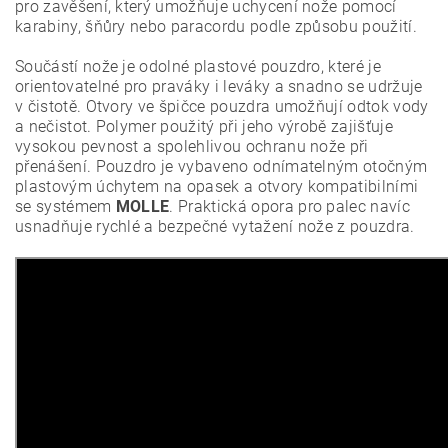
pro zavěšení, který umožňuje uchycení nože pomocí
karabiny, šňůry nebo paracordu podle způsobu použití.
Součástí nože je odolné plastové pouzdro, které je
orientovatelné pro praváky i leváky a snadno se udržuje
v čistotě. Otvory ve špičce pouzdra umožňují odtok vody
a nečistot. Polymer použitý při jeho výrobě zajišťuje
vysokou pevnost a spolehlivou ochranu nože při
přenášení. Pouzdro je vybaveno odnímatelným otočným
plastovým úchytem na opasek a otvory kompatibilními
se systémem
MOLLE
. Praktická opora pro palec navíc
usnadňuje rychlé a bezpečné vytažení nože z pouzdra.