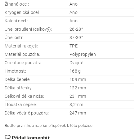
Žíhaná ocel:
Ano
Kryogenická ocel:
Ano
Kalení oceli:
Ano
Úhel broušení (celkový):
26-28°
Úhel ostří:
37-39°
Materiál rukojeti:
TPE
Materiál pouzdra:
Polypropylen
Orientace pouzdra:
Dvojité
Hmotnost:
168 g
Délka čepele:
109 mm
Délka střenky:
122 mm
Celková délka nože:
231 mm
Tloušťka čepele:
3,2mm
Délka včetně pouzdra:
247 mm
Buďte první, kdo napíše příspěvek k této položce.
Přidat komentář