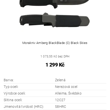
Morakniv Amberg BlackBlade (C) Black Skies
1 073,55 Kč bez DPH
1 299 Kč
Barva:
Zelená
Typ oceli:
Nerezová ocel
Výrobce oceli:
Alleima, Švédsko
Slitina oceli:
12C27
Jmenovitá tvrdost (HRC):
58HRC