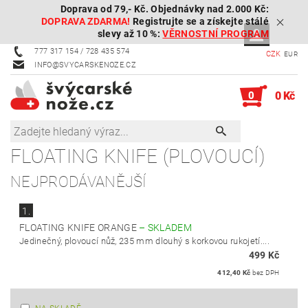
Doprava od 79,- Kč. Objednávky nad 2.000 Kč:
DOPRAVA ZDARMA!
Registrujte se a získejte stálé
slevy až 10 %:
VĚRNOSTNÍ PROGRAM
777 317 154 / 728 435 574
CZK
EUR
INFO@SVYCARSKENOZE.CZ
0
0 Kč
FLOATING KNIFE (PLOVOUCÍ)
NEJPRODÁVANĚJŠÍ
1.
FLOATING KNIFE ORANGE
–
SKLADEM
Jedinečný, plovoucí nůž, 235 mm dlouhý s korkovou rukojetí....
499 Kč
412,40 Kč
bez DPH