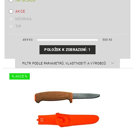
NA SKLADĚ
AKCE
NOVINKA
TIP
499
Kč
500
Kč
POLOŽEK K ZOBRAZENÍ:
1
FILTR PODLE PARAMETRŮ, VLASTNOSTÍ A VÝROBCŮ
% AKCE %