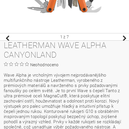
1
z 7
LEATHERMAN WAVE ALPHA
CANYONLAND
Neohodnoceno
Wave Alpha je vrcholným vývojem nejprodávanějšího
multifunkčního nástroje Leatherman, vyrobeného z
prémiových materiálů a navrženého s prvky požadovanými
fanoušky po celém světě. Je to první Wave s čepelí Tanto z
ultra prémiové oceli MagnaCut®, která poskytuje elitní
zachování ostří, houževnatost a odolnost proti korozi. Nový
výstupek pro palec umožňuje hladký a intuitivní přístup k
čepeli jednou rukou. Konturované rukojeti G10 s obráběním
inspirovaným topologií poskytují bezpečný úchop, zvýšené
pohodlí a výrazný vzhled. Prvky v každé rukojeti se rozkládají
společně, což usnadňuje výběr požadovaného nástroje. A