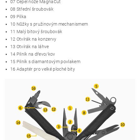
07
Čepel nože MagnaCut
08
Střední šroubovák
09 Pilka
10 Nůžky
s pružinovým mechanismem
11
Malý bitový šroubovák
12 Otvírák
na konzervy
13 Otvírák na láhve
14 Pilník na dřevo/kov
15 Pilník
s diamantovým povlakem
16 Adaptér pro velké ploché bity