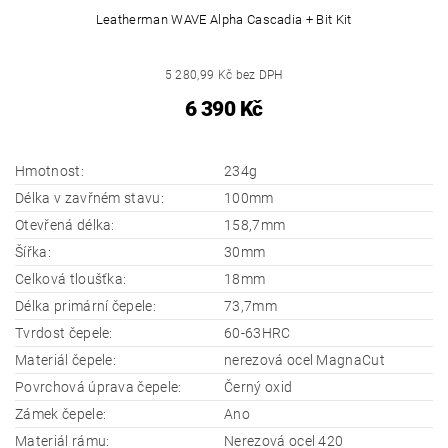
Leatherman WAVE Alpha Cascadia + Bit Kit
5 280,99 Kč bez DPH
6 390 Kč
Hmotnost:
234g
Délka v zavřném stavu:
100mm
Otevřená délka:
158,7mm
Šířka:
30mm
Celková tloušťka:
18mm
Délka primární čepele:
73,7mm
Tvrdost čepele:
60-63HRC
Materiál čepele:
nerezová ocel MagnaCut
Povrchová úprava čepele:
Černý oxid
Zámek čepele:
Ano
Materiál rámu:
Nerezová ocel 420