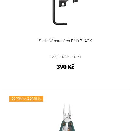
Sada Náhradnách Břitů BLACK
322,31 Kč bez DPH
390 Kč
DOPRAVA ZDARMA