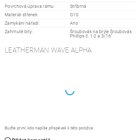
Povrchová úprava rámu:
Stříbrná
Materiál střenek:
G10
Zamykání nářadí:
Ano
Zahrnuté bity:
Šroubovák na brýle Šroubovák
Phillips č. 1-2 a 3/16"
LEATHERMAN WAVE ALPHA
Buďte první, kdo napíše příspěvek k této položce.