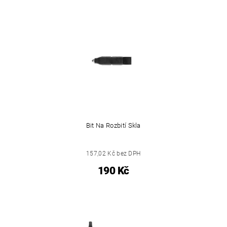
Bit Na Rozbití Skla
157,02 Kč bez DPH
190 Kč