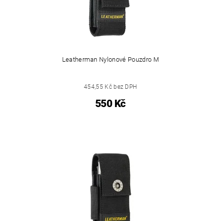
Leatherman Nylonové Pouzdro M
454,55 Kč bez DPH
550 Kč