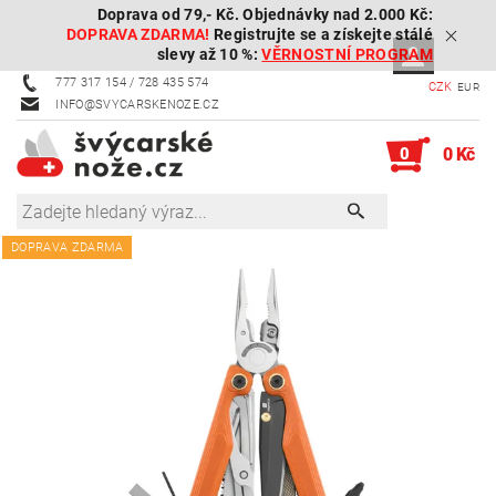
Doprava od 79,- Kč. Objednávky nad 2.000 Kč:
DOPRAVA ZDARMA!
Registrujte se a získejte stálé
slevy až 10 %:
VĚRNOSTNÍ PROGRAM
777 317 154 / 728 435 574
CZK
EUR
INFO@SVYCARSKENOZE.CZ
0
0 Kč
DOPRAVA ZDARMA