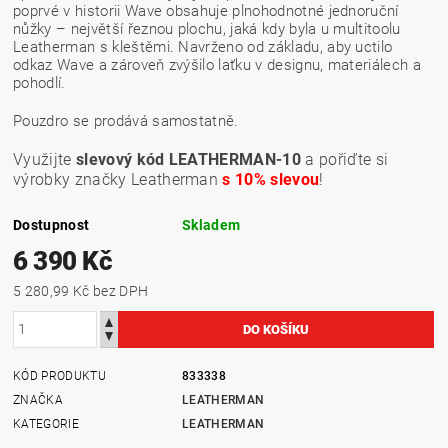
poprvé v historii Wave obsahuje plnohodnotné jednoruční
nůžky – největší řeznou plochu, jaká kdy byla u multitoolu
Leatherman s kleštěmi. Navrženo od základu, aby uctilo
odkaz Wave a zároveň zvýšilo laťku v designu, materiálech a
pohodlí.
Pouzdro se prodává samostatně.
Využijte
slevový kód LEATHERMAN-10
a pořiďte si
výrobky značky Leatherman
s 10% slevou
!
Dostupnost
Skladem
6 390 Kč
5 280,99 Kč bez DPH
KÓD PRODUKTU
833338
ZNAČKA
LEATHERMAN
KATEGORIE
LEATHERMAN