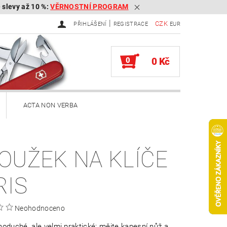
é slevy až 10 %:
VĚRNOSTNÍ PROGRAM
|
CZK
PŘIHLÁŠENÍ
REGISTRACE
EUR
0
0 Kč
ACTA NON VERBA
ekery
OUŽEK NA KLÍČE
Brousky na kapesní nože
RIS
Služby
Knihy
Neohodnoceno
ěna zboží, reklamace
noduché, ale velmi praktické: mějte kapesní nůž a