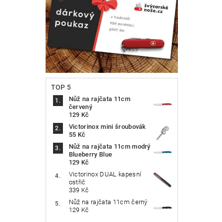
TOP 5
Nůž na rajčata 11cm
červený
129 Kč
Victorinox mini šroubovák
55 Kč
Nůž na rajčata 11cm modrý
Blueberry Blue
129 Kč
Victorinox DUAL kapesní
ostřič
339 Kč
Nůž na rajčata 11cm černý
129 Kč