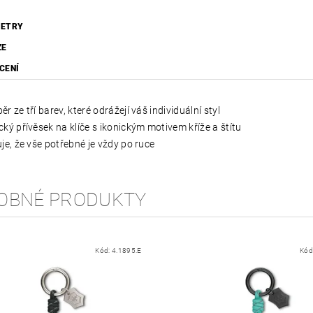
ETRY
ZE
CENÍ
ěr ze tří barev, které odrážejí váš individuální styl
cký přívěsek na klíče s ikonickým motivem kříže a štítu
uje, že vše potřebné je vždy po ruce
OBNÉ PRODUKTY
Kód:
4.1895.E
Kód