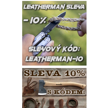
Vlože