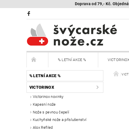
Doprava od 79,- Kč. Objedná
% LETNÍ AKCE %
VICTORINO
BÖKER Limited
BÖKER - sestav si nůž
VIC
% LETNÍ AKCE %
VICTORINOX
KAMBUKKA - termohrnky, lahve, termonádoby
Victorinox novinky
Kapesní nože
Další nože
Peněženky Victorinox
Nože s pevnou čepelí
SEGWAY NAVIMOW - robotické sekačky
R
Kuchyňské nože a příslušenství
Alox Refiled