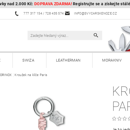
vky nad 2.000 Kč:
DOPRAVA ZDARMA!
Registrujte se a získejte stál
777 317 154 / 728 435 574
INFO@SVYCARSKENOZE.CZ
X
SWIZA
LEATHERMAN
MORAKNIV
TORINOX
HULTAFORS - Švédské sekery
Kroužek na klíče Paris
HUSQVARNA - Švédské s
KR
Kuchyňské nože a příslušenství
Zahradnické nože
PA
Paracordy
Příslušenství
Dárkové poukazy
OBOROCK-robotické sekačky
Kontakty
Vrácení, vým
Je to jed