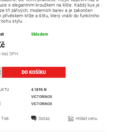
ruce s elegantním kroužkem na klíče. Každý kus je
ze tří zářivých, moderních barev a je zakončen
 přívěskem kříže a štítu, který vnáší do funkčního
rochu stylu.
st
Skladem
Kč
280,17 Kč bez DPH
UKTU
4.1895.N
VICTORINOX
E
VICTORINOX
Tisk
Dotaz
Hlídat cenu