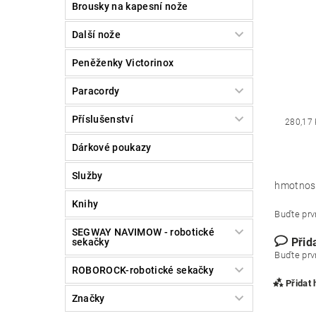
Brousky na kapesní nože
Další nože
Peněženky Victorinox
Paracordy
Příslušenství
280,17
Dárkové poukazy
Služby
hmotnos
Knihy
Buďte prvn
SEGWAY NAVIMOW - robotické
Přid
sekačky
Buďte prvn
ROBOROCK-robotické sekačky
Přidat
Značky