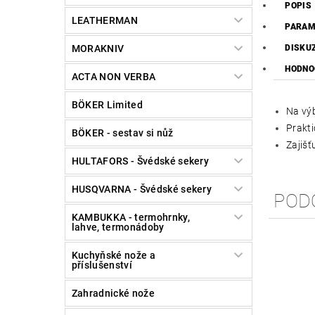
POPIS
LEATHERMAN
PARAM
MORAKNIV
DISKU
HODNO
ACTA NON VERBA
BÖKER Limited
Na výb
Prakti
BÖKER - sestav si nůž
Zajišť
HULTAFORS - Švédské sekery
HUSQVARNA - Švédské sekery
POD
KAMBUKKA - termohrnky,
lahve, termonádoby
Kuchyňské nože a
příslušenství
Zahradnické nože