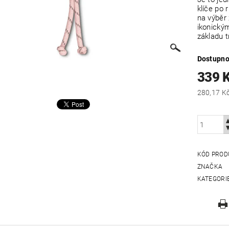
klíče po 
na výběr 
ikonickým
základu t
Dostupno
339 
KÓD PROD
ZNAČKA
KATEGORI