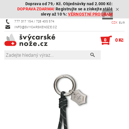
Doprava od 79,- Kč. Objednávky nad 2.000 Kč:
DOPRAVA ZDARMA!
Registrujte se a získejte stálé
slevy až 10 %:
VĚRNOSTNÍ PROGRAM
777 317 154 / 728 435 574
CZK
EUR
INFO@SVYCARSKENOZE.CZ
0
0 Kč