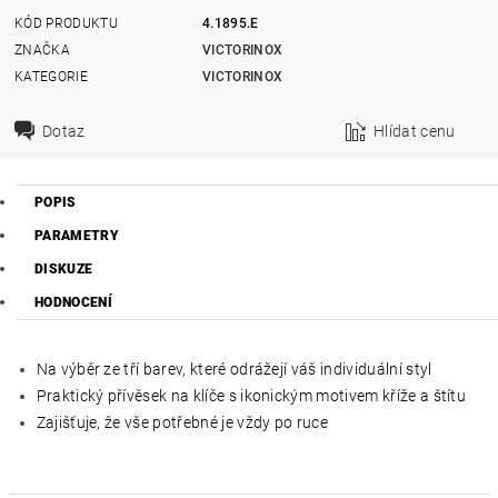
KÓD PRODUKTU
4.1895.E
ZNAČKA
VICTORINOX
KATEGORIE
VICTORINOX
Dotaz
Hlídat cenu
POPIS
PARAMETRY
DISKUZE
HODNOCENÍ
Na výběr ze tří barev, které odrážejí váš individuální styl
Praktický přívěsek na klíče s ikonickým motivem kříže a štítu
Zajišťuje, že vše potřebné je vždy po ruce