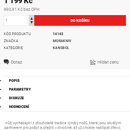
1 199 Kč
990,91 Kč bez DPH
KÓD PRODUKTU
14143
ZNAČKA
MORAKNIV
KATEGORIE
KANSBOL
Dotaz
Hlídat cenu
POPIS
PARAMETRY
DISKUZE
HODNOCENÍ
-nůž vycházející z dlouholeté tradice výroby nožů, které jsou skvělým
partnerem pro pobyt a přežití v divočině, ať už chcete naštípat dřevo,