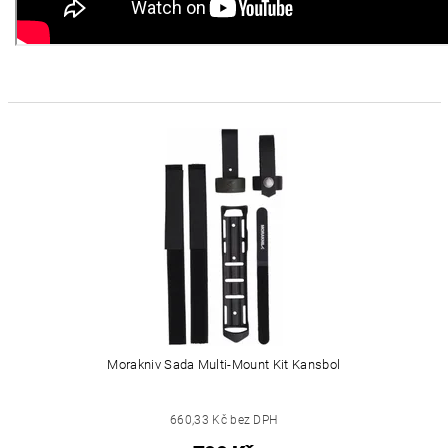
Morakniv Sada Multi-Mount Kit Kansbol
660,33 Kč bez DPH