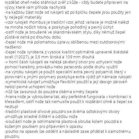
rozdělat oheň nebo stáhnout zvěř z kůže - vždy budete připraveni na
výzvy, které vám příroda nachystá
-na každou část nože od rukojeti až po špičku čepele jsou použity jen
ty nejlepší materiály
-vzor rukojeti rhombus je tradiční vzor, jehož variace je možné nalézt
na mnoha nožích Mora, a poskytuje pohodlný a pevný úchyt
-ostří nože je broušené ve skandinávském stylu, díky němuž čepel
zůstává ostrá po dlouhou dobu
-čepel nože má polomatnou úpravu oblíbenou mezi outdoorovými
nadšenci
-čepel nože vyrobena z vysoce kvalitní optimálně upravené švédské
oceli (12C27), je 2,5 mm široká a 109 mm dlouhá
-v horní části rukojeti se nalézá závěsný otvor pro uchycení nože
pomocí karabiny, provázku nebo paracordu podle druhu využití
-na výrobu rukojeti je použit speciální extra pevný polyamid, který v
porovnání s jinými polymery poskytuje extra výdrž při námaze rukojeti
-symetrická rukojeť umožňuje flexibilní použití a její design zároveň
nabízí pevné uchopení nože
-nůž lze zasunout do pouzdra oběma směry čepele
-hrana nože je vybroušena tak, aby perfektně fungovala v kombinaci s
křesadlem, ostří nože tak nemusíte použít k rozdělání ohně a čepel se
neztupí
-tradiční plastové olivové pouzdro se dvěma odtokovými otvory
umožňuje snadné čištění a údržbu nože
-součástí nože je odnímatelná plastová obruba kolem pouzdra s
koženým poutkem pro připevnění k opasku
-poutko na opasek lze oddělit a následně zase přidělat k samotnému
pouzdru