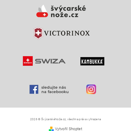
Vložením hodnocení souhlasíte s
podmínkami ochrany
osobních údajů
2026 © ŠvýcarskéNože.cz, všechna práva vyhrazena
Vytvořil Shoptet