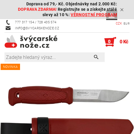
Doprava od 79,- Kč. Objednávky nad 2.000 Kč:
DOPRAVA ZDARMA!
Registrujte se a získejte stálé
slevy až 10 %:
VĚRNOSTNÍ PROGRAM
777 317 154 / 728 435 574
CZK
EUR
INFO@SVYCARSKENOZE.CZ
0
0 Kč
NOVINKA