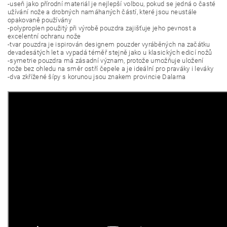
-useň jako přírodní materiál je nejlepší volbou, pokud se jedná o časté
užívání nože a drobných namáhaných částí, které jsou neustále
opakovaně používány
-polyproplen použitý při výrobě pouzdra zajišťuje jeho pevnost a
excelentní ochranu nože
-tvar pouzdra je ispirován designem pouzder vyráběných na začátku
devadesátých let a vypadá téměř stejně jako u klasických edicí nožů
-symetrie pouzdra má zásadní význam, protože umožňuje uložení
nože bez ohledu na směr ostří čepele a je ideální pro praváky i leváky
-dva zkřížené šípy s korunou jsou znakem provincie Dalarna