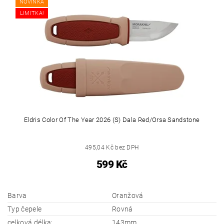
NOVINKA
LIMITKA!
Eldris Color Of The Year 2026 (S) Dala Red/Orsa Sandstone
495,04 Kč bez DPH
599 Kč
Barva
Oranžová
Typ čepele
Rovná
celková délka:
143mm