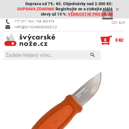
Doprava od 79,- Kč. Objednávky nad 2.000 Kč:
DOPRAVA ZDARMA!
Registrujte se a získejte stálé
slevy až 10 %:
VĚRNOSTNÍ PROGRAM
777 317 154 / 728 435 574
CZK
EUR
INFO@SVYCARSKENOZE.CZ
0
0 Kč