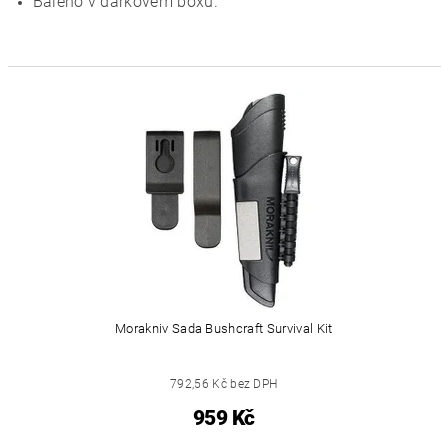
Baleno v dárkovém boxu.
Morakniv Sada Bushcraft Survival Kit
792,56 Kč bez DPH
959 Kč