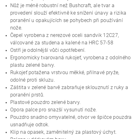
Nůž je méně robustní než Bushcraft, ale tvar a
provedení slouží efektivně ke snížení únavy a rizika
poranění u opakujících se pohybech při používání
nože.
Čepel vyrobena z nerezové oceli sandvik 12C27,
válcované za studena a kalené na HRC 57-58
Ostří je odolnější vůči opotřebení.
Ergonomicky tvarovaná rukojeť, vyrobena z odolného
plastu zelené barvy.
Rukojeť potažena vrstvou měkké, přilnavé pryže,
odolné proti skluzu.
Záštita v zelené barvě zabraňuje sklouznutí z ruky a
poranění prstů.
Plastové pouzdro zelené barvy.
Opora palce pro snazší vysunutí nože.
Pouzdro snadno omyvatelné, otvor ve špičce pouzdra
usnadňuje odtok.
Klip na opasek, zaměnitelný za plastový úchyt.