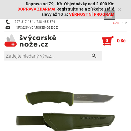
Doprava od 79,- Kč. Objednávky nad 2.000 Kč:
DOPRAVA ZDARMA!
Registrujte se a získejte stálé
slevy až 10 %:
VĚRNOSTNÍ PROGRAM
777 317 154 / 728 435 574
CZK
EUR
INFO@SVYCARSKENOZE.CZ
0
0 Kč