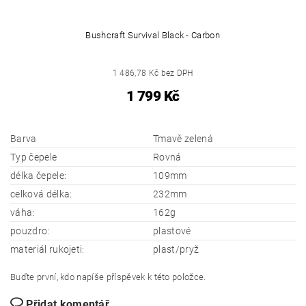
Bushcraft Survival Black - Carbon
1 486,78 Kč bez DPH
1 799 Kč
Barva
Tmavě zelená
Typ čepele
Rovná
délka čepele:
109mm
celková délka:
232mm
váha:
162g
pouzdro:
plastové
materiál rukojeti:
plast/pryž
Buďte první, kdo napíše příspěvek k této položce.
Přidat komentář