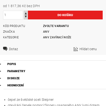
od 1 817,36 Kč
bez DPH
KÓD PRODUKTU
ZVOLTE VARIANTU
ZNAČKA
ANV
KATEGORIE
ANV ZAVÍRACÍ NOŽE
Dotaz
Hlídat cenu
POPIS
PARAMETRY
DISKUZE
HODNOCENÍ
čepel ze švédské oceli Sleipner
otevírání čepele pomocí flipperu osazeného ANV lumi dotem