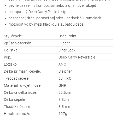
pevné usazení v kompozitní nebo aluminiové rukojeti
nenápadný Deep Carry Pocket klip
bezpečné jištění pomocí pojistky Linerlock či Framelock
možnost volby mezi hladkou a zubatou čepelí
Styl čepele:
Drop Point
Způsob otevírání:
Flipper
Pojistka:
Liner Lock
Klip:
Deep Carry Reversible
Ložisko:
ANO
Délka primární čepele:
Sleipner
Tvrdost čepele:
60 HRC
Materiál rukojeti nože:
GNR
Celková délka nože:
20,5cm
Délka čepele:
8,5cm
Tloušťka čepele:
3,5mm
Hmotnost nože:
107g