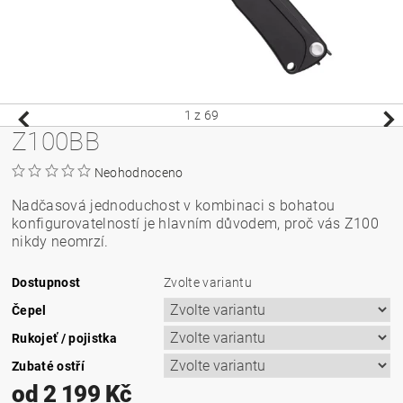
1
z 69
Z100BB
Neohodnoceno
Nadčasová jednoduchost v kombinaci s bohatou
konfigurovatelností je hlavním důvodem, proč vás Z100
nikdy neomrzí.
Dostupnost
Zvolte variantu
Čepel
Rukojeť / pojistka
Zubaté ostří
od 2 199 Kč