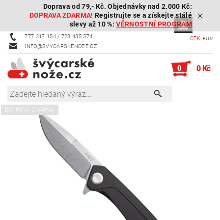
Doprava od 79,- Kč. Objednávky nad 2.000 Kč:
DOPRAVA ZDARMA!
Registrujte se a získejte stálé
slevy až 10 %:
VĚRNOSTNÍ PROGRAM
777 317 154 / 728 435 574
CZK
EUR
INFO@SVYCARSKENOZE.CZ
0
0 Kč
DOPRAVA ZDARMA