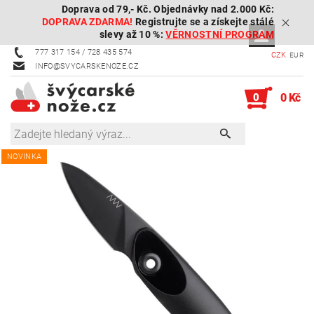
Doprava od 79,- Kč. Objednávky nad 2.000 Kč:
DOPRAVA ZDARMA!
Registrujte se a získejte stálé
slevy až 10 %:
VĚRNOSTNÍ PROGRAM
777 317 154 / 728 435 574
CZK
EUR
INFO@SVYCARSKENOZE.CZ
0
0 Kč
NOVINKA