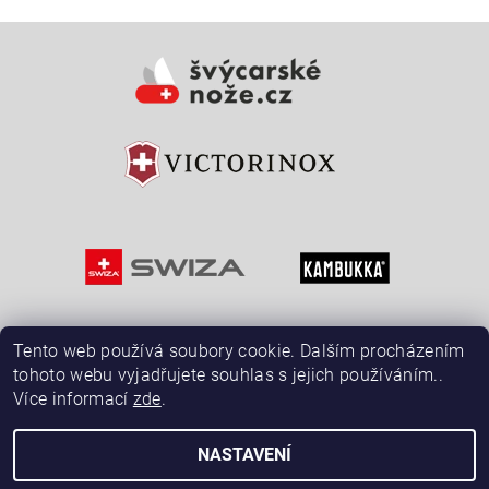
Vložením hodnocení souhlasíte s
podmínkami ochrany
osobních údajů
Tento web používá soubory cookie. Dalším procházením
tohoto webu vyjadřujete souhlas s jejich používáním..
Více informací
zde
.
NASTAVENÍ
2026 © ŠvýcarskéNože.cz, všechna práva vyhrazena