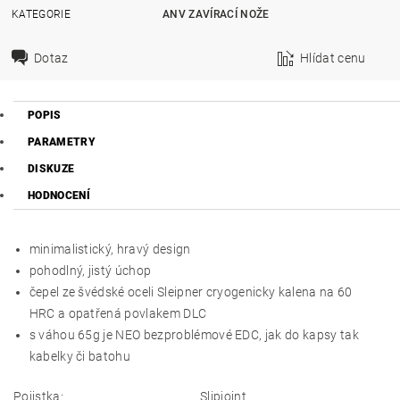
KATEGORIE
ANV ZAVÍRACÍ NOŽE
Dotaz
Hlídat cenu
POPIS
PARAMETRY
DISKUZE
HODNOCENÍ
minimalistický, hravý design
pohodlný, jistý úchop
čepel ze švédské oceli Sleipner cryogenicky kalena na 60
HRC a opatřená povlakem DLC
s váhou 65g je NEO bezproblémové EDC, jak do kapsy tak
kabelky či batohu
Pojistka:
Slipjoint