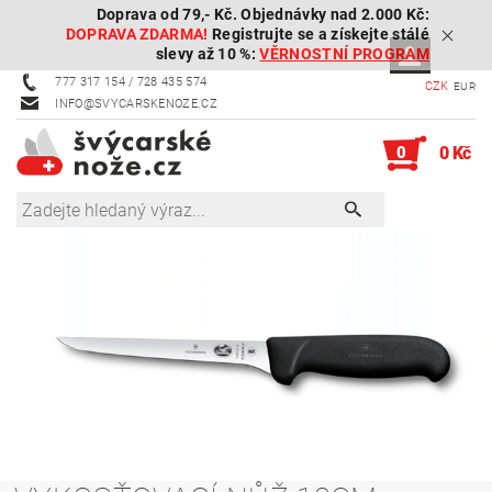
Doprava od 79,- Kč. Objednávky nad 2.000 Kč:
DOPRAVA ZDARMA!
Registrujte se a získejte stálé
slevy až 10 %:
VĚRNOSTNÍ PROGRAM
777 317 154 / 728 435 574
CZK
EUR
INFO@SVYCARSKENOZE.CZ
0
0 Kč