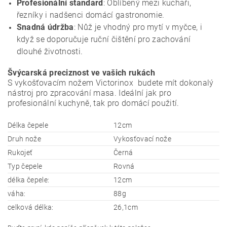
Profesionální standard
: Oblíbený mezi kuchaři,
řezníky i nadšenci domácí gastronomie.
Snadná údržba
: Nůž je vhodný pro mytí v myčce, i
když se doporučuje ruční čištění pro zachování
dlouhé životnosti.
Švýcarská preciznost ve vašich rukách
S vykošťovacím nožem Victorinox budete mít dokonalý
nástroj pro zpracování masa. Ideální jak pro
profesionální kuchyně, tak pro domácí použití.
Délka čepele
12cm
Druh nože
Vykosťovací nože
Rukojeť
Černá
Typ čepele
Rovná
délka čepele:
12cm
váha:
88g
celková délka:
26,1cm