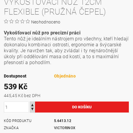
VYKOSŤOVACÍ NŮŽ 12CM
FLEXIBLE (PRUŽNÁ ČEPEL)
Neohodnoceno
Vykošťovací nůž pro precizní práci
Tento nůž je ideálním nástrojem pro všechny, kteří hledají
dokonalou kombinaci ostrosti, ergonomie a švýcarské
kvality. Je navržen tak, aby zvládal i ty nejnáročnější
úkoly při oddělování masa od kostí, a to s maximální
přesností a pohodlím.
Dostupnost
Objednáno
539 Kč
445,45 Kč bez DPH
KÓD PRODUKTU
5.6413.12
ZNAČKA
VICTORINOX