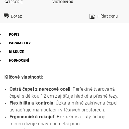
KATEGORIE
VICTORINOX
Dotaz
Hlídat cenu
POPIS
PARAMETRY
DISKUZE
HODNOCENÍ
Klíčové vlastnosti:
Ostrá čepel z nerezové oceli
: Perfektně tvarovaná
čepel s délkou 12 cm zajišťuje hladké a přesné řezy.
Flexibilita a kontrola
: Úzká a mírně zakřivená čepel
usnadňuje manipulaci i v těsných prostorech.
Ergonomická rukojeť
: Bezpečný a jistý úchop
minimalizuje únavu při delší práci.