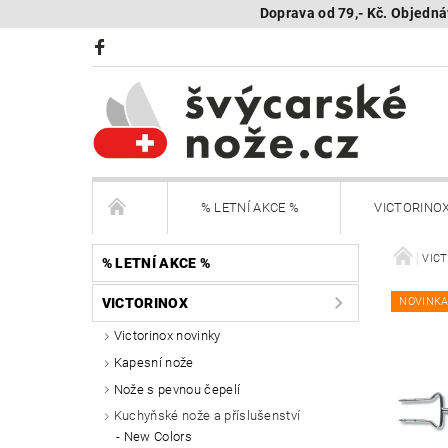
Doprava od 79,- Kč. Objedná
% LETNÍ AKCE %
VICTORINO
BÖKER Limited
BÖKER - sestav si nůž
VIC
% LETNÍ AKCE %
VICTORINOX
NOVINK
KAMBUKKA - termohrnky, lahve, termonádoby
Victorinox novinky
Kapesní nože
Další nože
Peněženky Victorinox
Nože s pevnou čepelí
SEGWAY NAVIMOW - robotické sekačky
R
Kuchyňské nože a příslušenství
New Colors