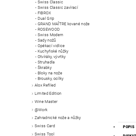
Swiss Classic
Swiss Classic zavírací
FIBROX
Dual Grip
GRAND MAÎTRE kované nože
ROSEWOOD
Swiss Modern
Sady nožů
Opékací vidlice
Kuchyňské nůžky
Otvíráky, vývrtky
Struhadla
Škrabky
Bloky na nože
Brousky, ocílky
Alox Refiled
Limited Edition
Wine Master
@Work
Zahradnické nože a nůžky
Swiss Card
POPIS
Swiss Tool