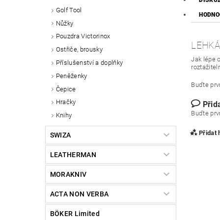
DISKU
Golf Tool
HODNO
Nůžky
Pouzdra Victorinox
LEHKÁ
Ostřiče, brousky
Jak lépe 
Příslušenství a doplňky
roztažitel
Peněženky
Buďte prvn
Čepice
Hračky
Přid
Buďte prvn
Knihy
Přidat
SWIZA
LEATHERMAN
MORAKNIV
ACTA NON VERBA
BÖKER Limited