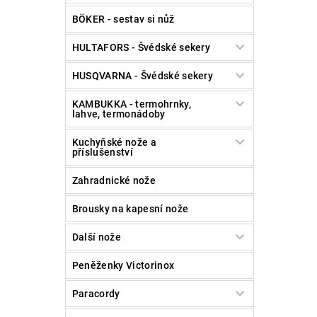
BÖKER - sestav si nůž
HULTAFORS - Švédské sekery
Vlože
HUSQVARNA - Švédské sekery
KAMBUKKA - termohrnky,
lahve, termonádoby
Kuchyňské nože a
příslušenství
Zahradnické nože
Brousky na kapesní nože
Další nože
Peněženky Victorinox
Paracordy