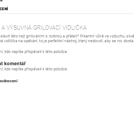
ZE
CENÍ
 A VÝSUVNÁ GRILOVACÍ VIDLIČKA
oslavit léto než grilováním s rodinou a přáteli? Pikantní vůně ve vzduchu, s
ná vidlička na opékání, to je perfektní nástroj, který nedovolí, aby se nic dost
í, kdo napíše příspěvek k této položce.
at komentář
í, kdo napíše příspěvek k této položce.
 hodnocení