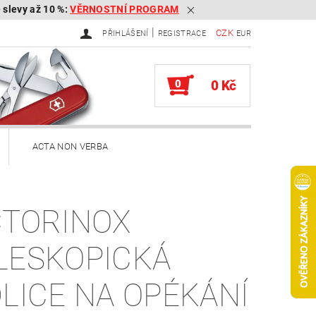
é slevy až 10 %:
VĚRNOSTNÍ PROGRAM
|
CZK
PŘIHLÁŠENÍ
REGISTRACE
EUR
0
0 Kč
ACTA NON VERBA
ekery
CTORINOX
Brousky na kapesní nože
LESKOPICKÁ
Služby
Knihy
DLICE NA OPÉKÁNÍ
ěna zboží, reklamace