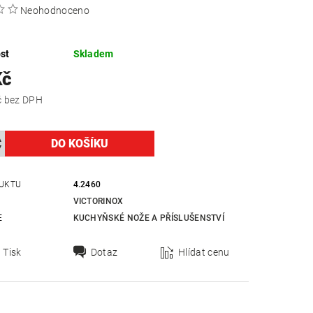
Neohodnoceno
st
Skladem
Kč
329,75 Kč bez DPH
UKTU
4.2460
VICTORINOX
E
KUCHYŇSKÉ NOŽE A PŘÍSLUŠENSTVÍ
Tisk
Dotaz
Hlídat cenu