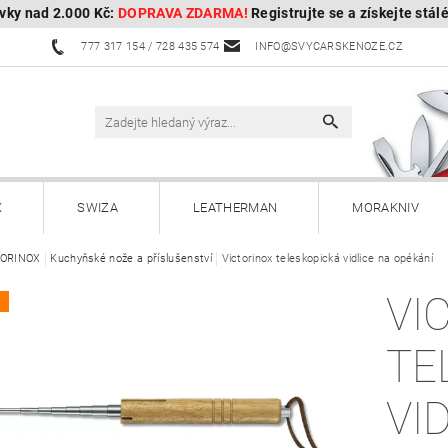
vky nad 2.000 Kč:
DOPRAVA ZDARMA!
Registrujte se a získejte stál
777 317 154 / 728 435 574
INFO@SVYCARSKENOZE.CZ
X
SWIZA
LEATHERMAN
MORAKNIV
TORINOX
HULTAFORS - Švédské sekery
Kuchyňské nože a příslušenství
Victorinox teleskopická vidlice na opékání
HUSQVARNA - Švédské s
VI
A
Kuchyňské nože a příslušenství
Zahradnické nože
TE
Paracordy
Příslušenství
Dárkové poukazy
VI
OBOROCK-robotické sekačky
Kontakty
Vrácení, vým