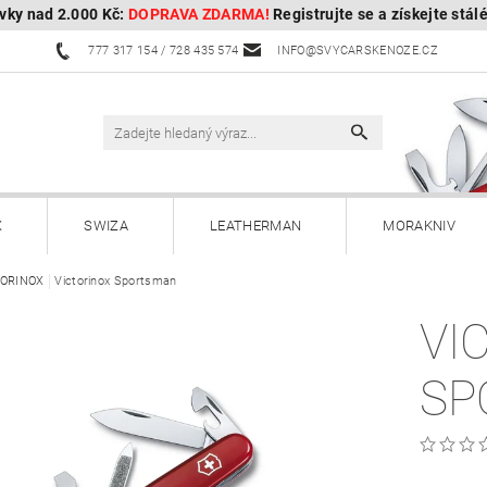
vky nad 2.000 Kč:
DOPRAVA ZDARMA!
Registrujte se a získejte stál
777 317 154 / 728 435 574
INFO@SVYCARSKENOZE.CZ
X
SWIZA
LEATHERMAN
MORAKNIV
TORINOX
HULTAFORS - Švédské sekery
Victorinox Sportsman
HUSQVARNA - Švédské s
VI
Kuchyňské nože a příslušenství
Zahradnické nože
SP
Paracordy
Příslušenství
Dárkové poukazy
OBOROCK-robotické sekačky
Kontakty
Vrácení, vým