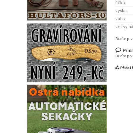
šířka:
výška:
váha:
vrstvy ná
Buďte prvn
Přid
Buďte prvn
Přidat