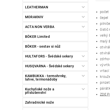
LEATHERMAN
počet 
MORAKNIV
čepel
pilníč
ACTA NON VERBA
čistič
velký
BÖKER Limited
malý 
BÖKER - sestav si nůž
otvírá
otvírá
HULTAFORS - Švédské sekery
zdrhov
vývrt
HUSQVARNA - Švédské sekery
vrtací
KAMBUKKA - termohrnky,
krouže
lahve, termonádoby
pinze
párát
Kuchyňské nože a
příslušenství
ZDE P
Zahradnické nože