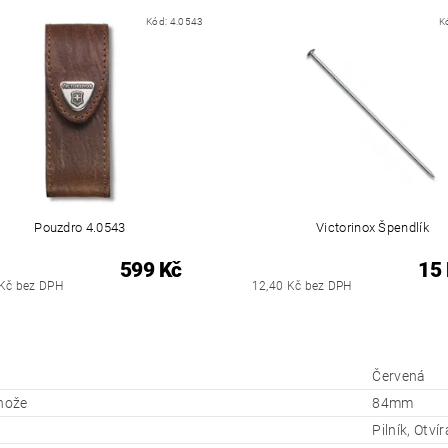
Kód:
4.0543
K
Pouzdro 4.0543
Victorinox Špendlík
599 Kč
15
Kč bez DPH
12,40 Kč bez DPH
Červená
 nože
84mm
Pilník, Otv