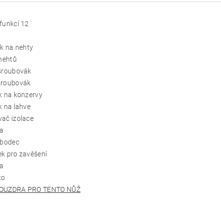
funkcí 12
ek na nehty
 nehtů
 šroubovák
šroubovák
k na konzervy
k na lahve
ač izolace
ka
 bodec
k pro zavěšení
ta
ko
OUZDRA PRO TENTO NŮŽ