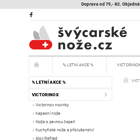
Doprava od 79,- Kč. Objedná
% LETNÍ AKCE %
VICTORINO
BÖKER Limited
BÖKER - sestav si nůž
VIC
% LETNÍ AKCE %
VICTORINOX
KAMBUKKA - termohrnky, lahve, termonádoby
Victorinox novinky
Kapesní nože
Další nože
Peněženky Victorinox
Nože s pevnou čepelí
SEGWAY NAVIMOW - robotické sekačky
R
Kuchyňské nože a příslušenství
Alox Refiled