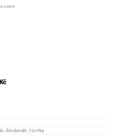
ód:
A.3645
 Kč
írák, Šroubovák, Vývrtka