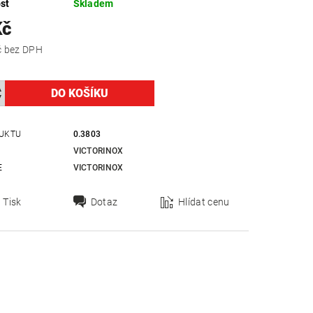
st
Skladem
Kč
561,16 Kč bez DPH
UKTU
0.3803
VICTORINOX
E
VICTORINOX
Tisk
Dotaz
Hlídat cenu