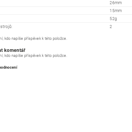
26mm
15mm
52g
strojů:
2
í, kdo napíše příspěvek k této položce.
at komentář
í, kdo napíše příspěvek k této položce.
 hodnocení