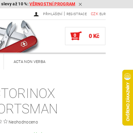
é slevy až 10 %:
VĚRNOSTNÍ PROGRAM
|
CZK
PŘIHLÁŠENÍ
REGISTRACE
EUR
0
0 Kč
ACTA NON VERBA
ekery
CTORINOX
Brousky na kapesní nože
ORTSMAN
Služby
Knihy
Neohodnoceno
ěna zboží, reklamace