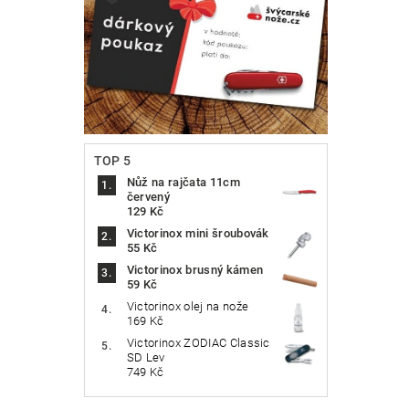
TOP 5
Nůž na rajčata 11cm
červený
129 Kč
Victorinox mini šroubovák
55 Kč
Victorinox brusný kámen
59 Kč
Victorinox olej na nože
169 Kč
Victorinox ZODIAC Classic
SD Lev
749 Kč