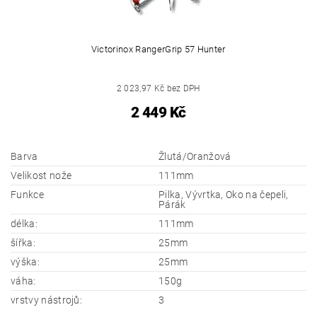
Victorinox RangerGrip 57 Hunter
2 023,97 Kč bez DPH
2 449 Kč
Barva
Žlutá/Oranžová
Velikost nože
111mm
Funkce
Pilka, Vývrtka, Oko na čepeli,
Párák
délka:
111mm
šířka:
25mm
výška:
25mm
váha:
150g
vrstvy nástrojů:
3