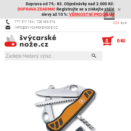
Doprava od 79,- Kč. Objednávky nad 2.000 Kč:
DOPRAVA ZDARMA!
Registrujte se a získejte stálé
slevy až 10 %:
VĚRNOSTNÍ PROGRAM
777 317 154 / 728 435 574
CZK
EUR
INFO@SVYCARSKENOZE.CZ
0
0 Kč