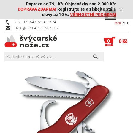
Doprava od 79,- Kč. Objednávky nad 2.000 Kč:
DOPRAVA ZDARMA!
Registrujte se a získejte stálé
slevy až 10 %:
VĚRNOSTNÍ PROGRAM
777 317 154 / 728 435 574
CZK
EUR
INFO@SVYCARSKENOZE.CZ
0
0 Kč