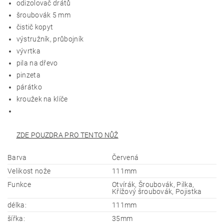
odizolovač drátů
šroubovák 5 mm
čistič kopyt
výstružník, průbojník
vývrtka
pila na dřevo
pinzeta
párátko
kroužek na klíče
ZDE POUZDRA PRO TENTO NŮŽ
Barva
Červená
Velikost nože
111mm
Funkce
Otvírák, Šroubovák, Pilka,
Křížový šroubovák, Pojistka
délka:
111mm
šířka:
35mm