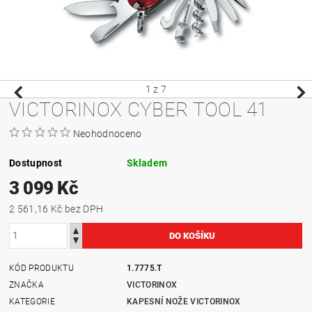
1
z 7
VICTORINOX CYBER TOOL 41
Neohodnoceno
Dostupnost
Skladem
3 099 Kč
2 561,16 Kč bez DPH
KÓD PRODUKTU
1.7775.T
ZNAČKA
VICTORINOX
KATEGORIE
KAPESNÍ NOŽE VICTORINOX