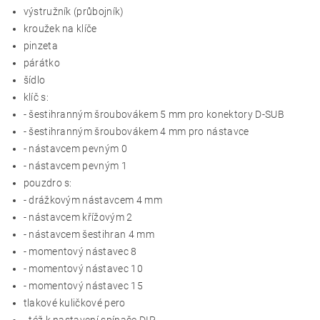
výstružník (průbojník)
kroužek na klíče
pinzeta
párátko
šídlo
klíč s:
- šestihranným šroubovákem 5 mm pro konektory D-SUB
- šestihranným šroubovákem 4 mm pro nástavce
- nástavcem pevným 0
- nástavcem pevným 1
pouzdro s:
- drážkovým nástavcem 4 mm
- nástavcem křížovým 2
- nástavcem šestihran 4 mm
- momentový nástavec 8
- momentový nástavec 10
- momentový nástavec 15
tlakové kuličkové pero