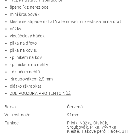
- též k nastavení spínače DIP
špendlík z nerez ocel
mini šroubovák
kleště se štípačem drátů a lemovacími kleštičkami na drát
nůžky
víceúčelový háček
pilka na dřevo
pilka na kov s:
- pilníkem na kov
- pilníčkem na nehty
- čističem nehtů
-šroubovákem 2,5 mm
dlátko (škrabka)
ZDE POUZDRA PRO TENTO NŮŽ
Barva
Červená
Velikost nože
91mm
Funkce
Pilník, Nůžky, Otvírák,
Šroubovák, Pilka, Vývrtka,
Kleště, Tlakové pero, Háček, BIT