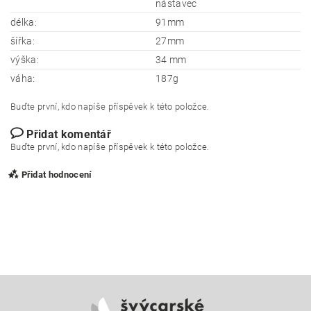
nástavec
délka:
91mm
šířka:
27mm
výška:
34 mm
váha:
187g
Buďte první, kdo napíše příspěvek k této položce.
Přidat komentář
Buďte první, kdo napíše příspěvek k této položce.
Přidat hodnocení