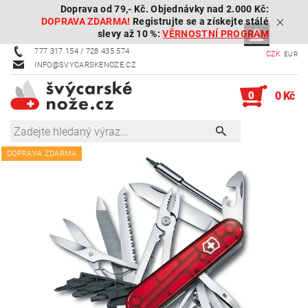
Doprava od 79,- Kč. Objednávky nad 2.000 Kč:
DOPRAVA ZDARMA!
Registrujte se a získejte stálé
slevy až 10 %:
VĚRNOSTNÍ PROGRAM
777 317 154 / 728 435 574
CZK
EUR
INFO@SVYCARSKENOZE.CZ
0
0 Kč
DOPRAVA ZDARMA