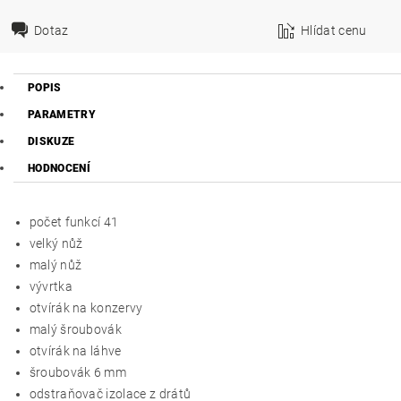
Dotaz
Hlídat cenu
POPIS
PARAMETRY
DISKUZE
HODNOCENÍ
počet funkcí 41
velký nůž
malý nůž
vývrtka
otvírák na konzervy
malý šroubovák
otvírák na láhve
šroubovák 6 mm
odstraňovač izolace z drátů