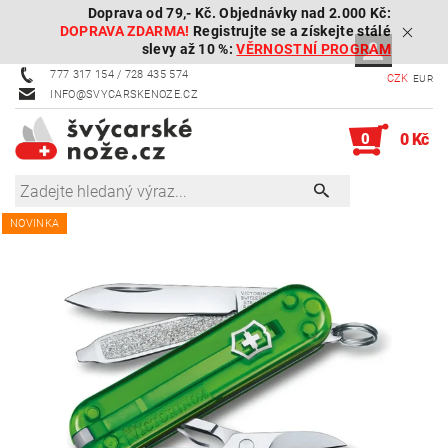
Doprava od 79,- Kč. Objednávky nad 2.000 Kč:
DOPRAVA ZDARMA!
Registrujte se a získejte stálé
slevy až 10 %:
VĚRNOSTNÍ PROGRAM
777 317 154 / 728 435 574
CZK
EUR
INFO@SVYCARSKENOZE.CZ
0
0 Kč
NOVINKA