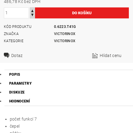
486,78 Kč bez DPH
KÓD PRODUKTU
0.6223.T41G
ZNAČKA
VICTORINOX
KATEGORIE
VICTORINOX
Dotaz
Hlídat cenu
POPIS
PARAMETRY
DISKUZE
HODNOCENÍ
počet funkcí 7
čepel