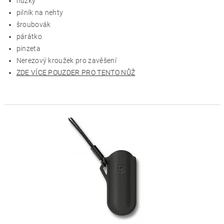
nůžky
pilník na nehty
šroubovák
párátko
pinzeta
Nerezový kroužek pro zavěšení
ZDE VÍCE POUZDER PRO TENTO NŮŽ