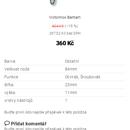
Victorinox Bantam
424 Kč
(–15 %)
297,52 Kč bez DPH
360 Kč
Barva
Ostatní
Velikost nože
84mm
Funkce
Otvírák, Šroubovák
šířka:
23mm
výška:
11mm
vrstvy nástrojů:
1
Buďte první, kdo napíše příspěvek k této položce.
Přidat komentář
Buďte první, kdo napíše příspěvek k této položce.