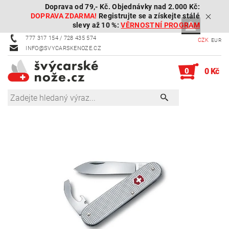
Doprava od 79,- Kč. Objednávky nad 2.000 Kč:
DOPRAVA ZDARMA!
Registrujte se a získejte stálé
slevy až 10 %:
VĚRNOSTNÍ PROGRAM
777 317 154 / 728 435 574
CZK
EUR
INFO@SVYCARSKENOZE.CZ
0
0 Kč