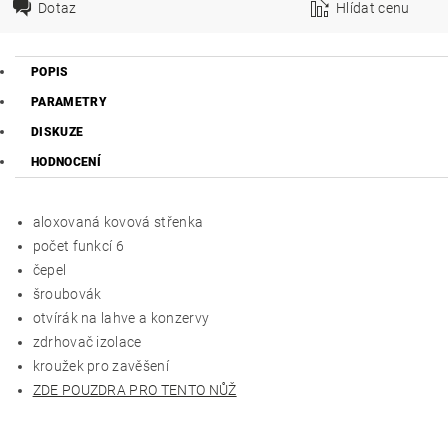
Dotaz
Hlídat cenu
POPIS
PARAMETRY
DISKUZE
HODNOCENÍ
aloxovaná kovová střenka
počet funkcí 6
čepel
šroubovák
otvírák na lahve a konzervy
zdrhovač izolace
kroužek pro zavěšení
ZDE POUZDRA PRO TENTO NŮŽ