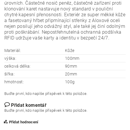
úrovních. Částečně nosič peněz, částečně zařízení proti
klonování karet nastavuje nový standard v pouliční
chytré kapesní přenosnosti. Exteriér ze super měkké kůže
a fasetovaný hřbet připmínající střenky z Aloxové oceli
nejen posilují jeho odvážný styl, ale také jej činí odolným
proti poškrábání. Nepostřehnutelná ochranná podšívka
RFID udržuje vaše karty a identitu v bezpečí 24/7.
Materiál:
Kůže
výška:
100mm
celková délka:
90mm
šířka:
20mm
hmotnost:
100g
Buďte první, kdo napíše příspěvek k této položce.
Přidat komentář
Buďte první, kdo napíše příspěvek k této položce.
Přidat hodnocení