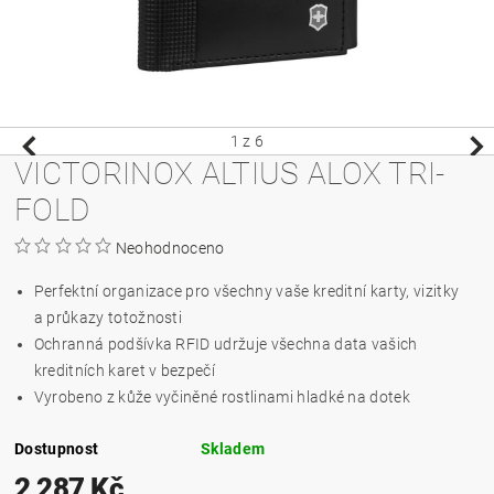
1
z 6
VICTORINOX ALTIUS ALOX TRI-
FOLD
Neohodnoceno
Perfektní organizace pro všechny vaše kreditní karty, vizitky
a průkazy totožnosti
Ochranná podšívka RFID udržuje všechna data vašich
kreditních karet v bezpečí
Vyrobeno z kůže vyčiněné rostlinami hladké na dotek
Dostupnost
Skladem
2 287 Kč