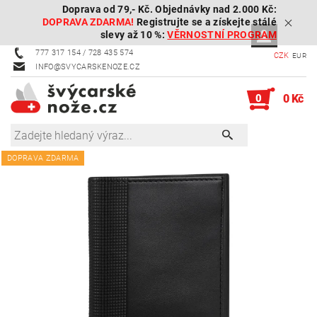
Doprava od 79,- Kč. Objednávky nad 2.000 Kč:
DOPRAVA ZDARMA!
Registrujte se a získejte stálé
slevy až 10 %:
VĚRNOSTNÍ PROGRAM
777 317 154 / 728 435 574
CZK
EUR
INFO@SVYCARSKENOZE.CZ
0
0 Kč
DOPRAVA ZDARMA