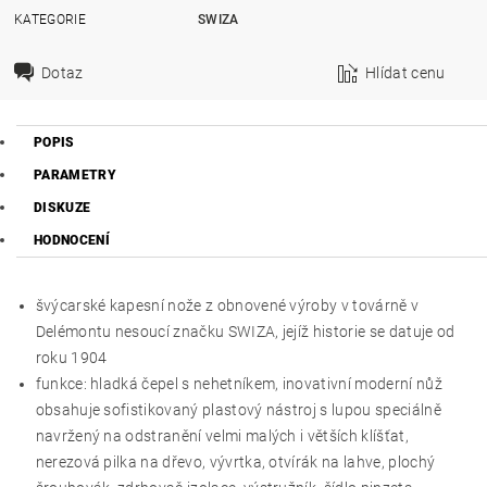
KATEGORIE
SWIZA
Dotaz
Hlídat cenu
POPIS
PARAMETRY
DISKUZE
HODNOCENÍ
švýcarské kapesní nože z obnovené výroby v továrně v
Delémontu nesoucí značku SWIZA, jejíž historie se datuje od
roku 1904
funkce: hladká čepel s nehetníkem, inovativní moderní nůž
obsahuje sofistikovaný plastový nástroj s lupou speciálně
navržený na odstranění velmi malých i větších klíšťat,
nerezová pilka na dřevo, vývrtka, otvírák na lahve, plochý