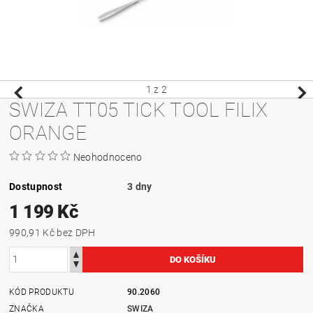
1
z 2
SWIZA TT05 TICK TOOL FILIX
ORANGE
Neohodnoceno
Dostupnost
3 dny
1 199 Kč
990,91 Kč bez DPH
KÓD PRODUKTU
90.2060
ZNAČKA
SWIZA