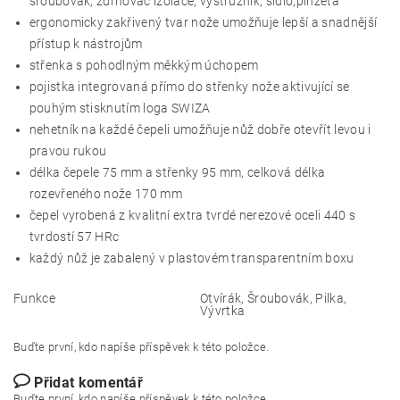
šroubovák, zdrhovač izolace, výstružník, šídlo,pinzeta
ergonomicky zakřivený tvar nože umožňuje lepší a snadnější
přístup k nástrojům
střenka s pohodlným měkkým úchopem
pojistka integrovaná přímo do střenky nože aktivující se
pouhým stisknutím loga SWIZA
nehetník na každé čepeli umožňuje nůž dobře otevřít levou i
pravou rukou
délka čepele 75 mm a střenky 95 mm, celková délka
rozevřeného nože 170 mm
čepel vyrobená z kvalitní extra tvrdé nerezové oceli 440 s
tvrdostí 57 HRc
každý nůž je zabalený v plastovém transparentním boxu
Funkce
Otvírák, Šroubovák, Pilka,
Vývrtka
Buďte první, kdo napíše příspěvek k této položce.
Přidat komentář
Buďte první, kdo napíše příspěvek k této položce.