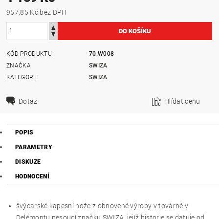
957,85 Kč bez DPH
KÓD PRODUKTU
70.W008
ZNAČKA
SWIZA
KATEGORIE
SWIZA
Dotaz
Hlídat cenu
POPIS
PARAMETRY
DISKUZE
HODNOCENÍ
švýcarské kapesní nože z obnovené výroby v továrně v
Delémontu nesoucí značku SWIZA, jejíž historie se datuje od