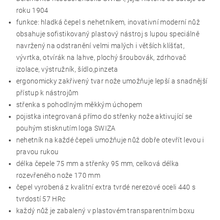
roku 1904
funkce: hladká čepel s nehetníkem, inovativní moderní nůž
obsahuje sofistikovaný plastový nástroj s lupou speciálně
navržený na odstranění velmi malých i větších klíšťat,
vývrtka, otvírák na lahve, plochý šroubovák, zdrhovač
izolace, výstružník, šídlo,pinzeta
ergonomicky zakřivený tvar nože umožňuje lepší a snadnější
přístup k nástrojům
střenka s pohodlným měkkým úchopem
pojistka integrovaná přímo do střenky nože aktivující se
pouhým stisknutím loga SWIZA
nehetník na každé čepeli umožňuje nůž dobře otevřít levou i
pravou rukou
délka čepele 75 mm a střenky 95 mm, celková délka
rozevřeného nože 170 mm
čepel vyrobená z kvalitní extra tvrdé nerezové oceli 440 s
tvrdostí 57 HRc
každý nůž je zabalený v plastovém transparentním boxu