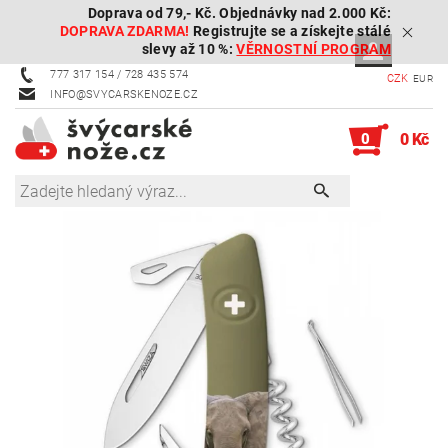
Doprava od 79,- Kč. Objednávky nad 2.000 Kč:
DOPRAVA ZDARMA!
Registrujte se a získejte stálé
slevy až 10 %:
VĚRNOSTNÍ PROGRAM
777 317 154 / 728 435 574
CZK
EUR
INFO@SVYCARSKENOZE.CZ
0
0 Kč