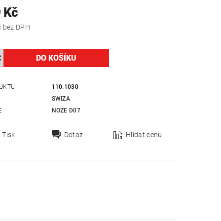
 Kč
990,91 Kč bez DPH
UKTU
110.1030
SWIZA
E
NOZE D07
Tisk
Dotaz
Hlídat cenu