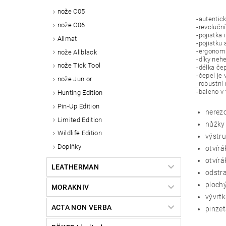
nože C05
-autentic
nože C06
-revolučn
-pojistka
Allmat
-pojistku
-ergonomi
nože Allblack
-díky neh
nože Tick Tool
-délka č
-čepel je 
nože Junior
-robustní
-baleno v
Hunting Edition
Pin-Up Edition
nerez
Limited Edition
nůžky
Wildlife Edition
výstru
Doplňky
otvírá
otvír
LEATHERMAN
odstra
ploch
MORAKNIV
vývrt
ACTA NON VERBA
pinze