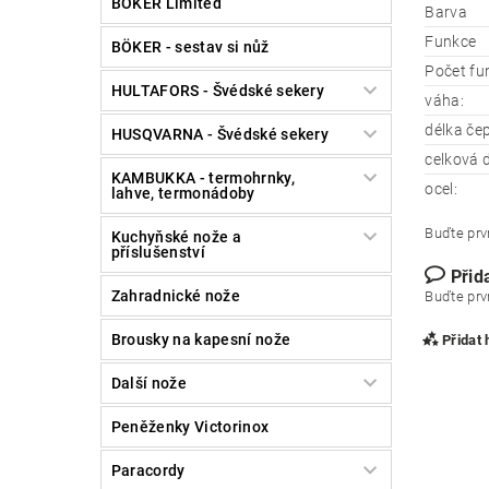
BÖKER Limited
Barva
Funkce
BÖKER - sestav si nůž
Počet fu
HULTAFORS - Švédské sekery
váha:
délka čep
HUSQVARNA - Švédské sekery
celková d
KAMBUKKA - termohrnky,
ocel:
lahve, termonádoby
Buďte prvn
Kuchyňské nože a
příslušenství
Přid
Zahradnické nože
Buďte prvn
Brousky na kapesní nože
Přidat
Další nože
Peněženky Victorinox
Paracordy