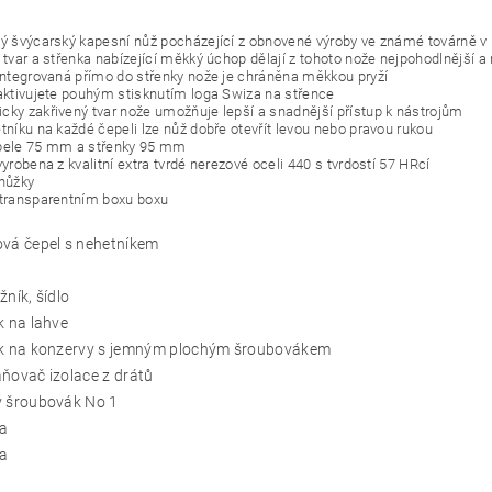
ký švýcarský kapesní nůž pocházející z obnovené výroby ve známé továrně 
í tvar a střenka nabízející měkký úchop dělají z tohoto nože nejpohodlnější a
 integrovaná přímo do střenky nože je chráněna měkkou pryží
 aktivujete pouhým stisknutím loga Swiza na střence
cky zakřivený tvar nože umožňuje lepší a snadnější přístup k nástrojům
etníku na každé čepeli lze nůž dobře otevřít levou nebo pravou rukou
epele 75 mm a střenky 95 mm
vyrobena z kvalitní extra tvrdé nerezové oceli 440 s tvrdostí 57 HRcí
 nůžky
 transparentním boxu boxu
ová čepel s nehetníkem
žník, šídlo
k na lahve
ák na konzervy s jemným plochým šroubovákem
ňovač izolace z drátů
ý šroubovák No 1
ka
ta