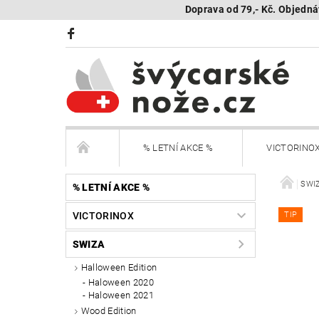
Doprava od 79,- Kč. Objedná
% LETNÍ AKCE %
VICTORINO
BÖKER Limited
BÖKER - sestav si nůž
SWI
% LETNÍ AKCE %
VICTORINOX
TIP
KAMBUKKA - termohrnky, lahve, termonádoby
SWIZA
Další nože
Peněženky Victorinox
Halloween Edition
Haloween 2020
Haloween 2021
SEGWAY NAVIMOW - robotické sekačky
R
Wood Edition