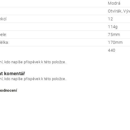
Modrá
Otvírák, Vý
nkcí
12
114g
ele:
75mm
élka:
170mm
440
í, kdo napíše příspěvek k této položce.
at komentář
í, kdo napíše příspěvek k této položce.
 hodnocení