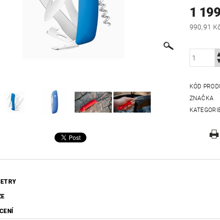
1 199
KÓD PROD
ZNAČKA
KATEGORI
ETRY
ZE
CENÍ