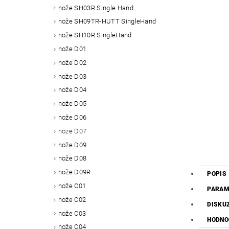
nože SH03R Single Hand
nože SH09TR-HUTT SingleHand
nože SH10R SingleHand
nože D01
nože D02
nože D03
nože D04
nože D05
nože D06
noze D07
nože D09
nože D08
nože D09R
POPIS
nože C01
PARAM
nože C02
DISKU
nože C03
HODNO
nože C04