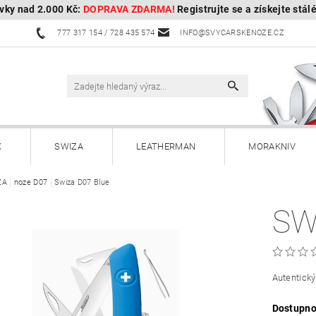
vky nad 2.000 Kč:
DOPRAVA ZDARMA!
Registrujte se a získejte stál
777 317 154 / 728 435 574
INFO@SVYCARSKENOZE.CZ
X
SWIZA
LEATHERMAN
MORAKNIV
ZA
noze D07
HULTAFORS - Švédské sekery
Swiza D07 Blue
HUSQVARNA - Švédské s
SW
Kuchyňské nože a příslušenství
Zahradnické nože
Paracordy
Příslušenství
Dárkové poukazy
Autentický
OBOROCK-robotické sekačky
Kontakty
Vrácení, vým
Dostupno