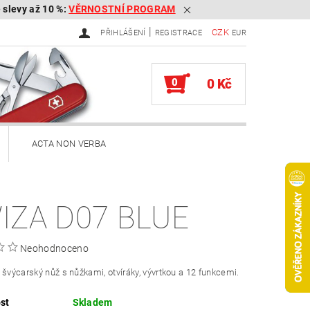
é slevy až 10 %:
VĚRNOSTNÍ PROGRAM
|
CZK
PŘIHLÁŠENÍ
REGISTRACE
EUR
0
0 Kč
ACTA NON VERBA
ekery
IZA D07 BLUE
Brousky na kapesní nože
Neohodnoceno
Služby
Knihy
 švýcarský nůž s nůžkami, otvíráky, vývrtkou a 12 funkcemi.
ěna zboží, reklamace
st
Skladem