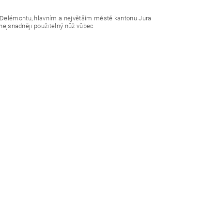
v Delémontu, hlavním a největším městě kantonu Jura
 nejsnadněji použitelný nůž vůbec