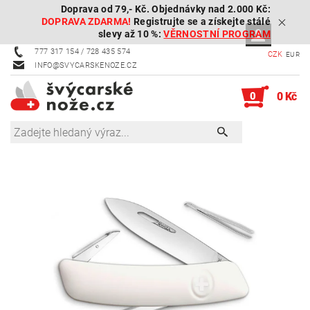
Doprava od 79,- Kč. Objednávky nad 2.000 Kč:
DOPRAVA ZDARMA!
Registrujte se a získejte stálé
slevy až 10 %:
VĚRNOSTNÍ PROGRAM
777 317 154 / 728 435 574
CZK
EUR
INFO@SVYCARSKENOZE.CZ
0
0 Kč