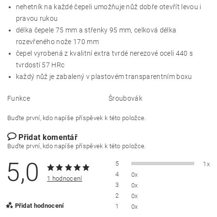
nehetník na každé čepeli umožňuje nůž dobře otevřít levou i
pravou rukou
délka čepele 75 mm a střenky 95 mm, celková délka
rozevřeného nože 170 mm
čepel vyrobená z kvalitní extra tvrdé nerezové oceli 440 s
tvrdostí 57 HRc
každý nůž je zabalený v plastovém transparentním boxu
Funkce
Šroubovák
Buďte první, kdo napíše příspěvek k této položce.
Přidat komentář
Buďte první, kdo napíše příspěvek k této položce.
5,0
5
1x
4
0x
1 hodnocení
3
0x
2
0x
Přidat hodnocení
1
0x