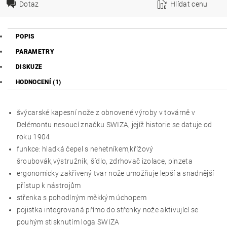
Dotaz
Hlídat cenu
POPIS
PARAMETRY
DISKUZE
HODNOCENÍ (1)
švýcarské kapesní nože z obnovené výroby v továrně v
Delémontu nesoucí značku SWIZA, jejíž historie se datuje od
roku 1904
funkce: hladká čepel s nehetníkem,křížový
šroubovák,výstružník, šídlo, zdrhovač izolace, pinzeta
ergonomicky zakřivený tvar nože umožňuje lepší a snadnější
přístup k nástrojům
střenka s pohodlným měkkým úchopem
pojistka integrovaná přímo do střenky nože aktivující se
pouhým stisknutím loga SWIZA