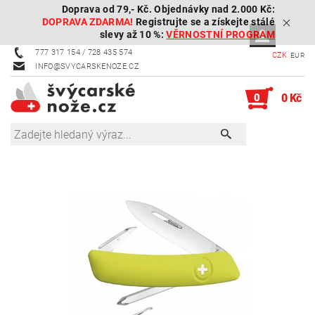
Doprava od 79,- Kč. Objednávky nad 2.000 Kč:
DOPRAVA ZDARMA!
Registrujte se a získejte stálé
slevy až 10 %:
VĚRNOSTNÍ PROGRAM
777 317 154 / 728 435 574
CZK
EUR
INFO@SVYCARSKENOZE.CZ
0
0 Kč