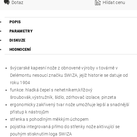
Dotaz
Hlídat cenu
POPIS
PARAMETRY
DISKUZE
HODNOCENÍ
švýcarské kapesní nože z obnovené výroby v továrně v
Delémontu nesoucí značku SWIZA, jejíž historie se datuje od
roku 1904
funkce: hladká čepel s nehetníkem,křížový
šroubovák,výstružník, šídlo, zdrhovač izolace, pinzeta
ergonomicky zakřivený tvar nože umožňuje lepší a snadnější
přístup k nástrojům
střenka s pohodlným měkkým úchopem
pojistka integrovaná přímo do střenky nože aktivující se
pouhým stisknutím loga SWIZA