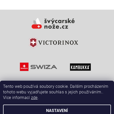
Vložením hodnocení souhlasíte s
podmínkami ochrany
osobních údajů
Tento web používá soubory cookie. Dalším procházením
tohoto webu vyjadřujete souhlas s jejich používáním..
Více informací
zde
.
NASTAVENÍ