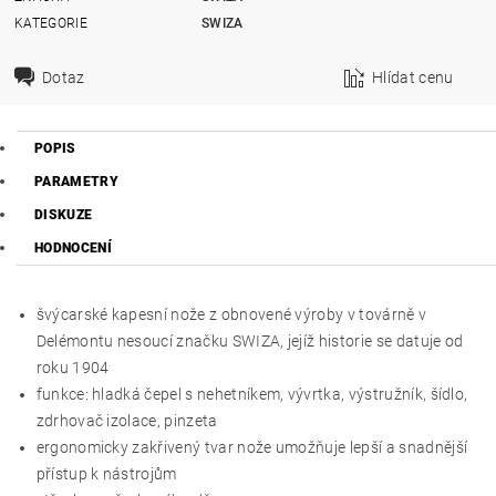
KATEGORIE
SWIZA
Dotaz
Hlídat cenu
POPIS
PARAMETRY
DISKUZE
HODNOCENÍ
švýcarské kapesní nože z obnovené výroby v továrně v
Delémontu nesoucí značku SWIZA, jejíž historie se datuje od
roku 1904
funkce: hladká čepel s nehetníkem, vývrtka, výstružník, šídlo,
zdrhovač izolace, pinzeta
ergonomicky zakřivený tvar nože umožňuje lepší a snadnější
přístup k nástrojům