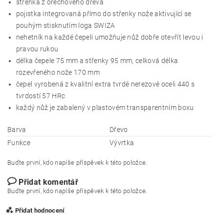
střenka z ořechového dřeva
pojistka integrovaná přímo do střenky nože aktivující se
pouhým stisknutím loga SWIZA
nehetník na každé čepeli umožňuje nůž dobře otevřít levou i
pravou rukou
délka čepele 75 mm a střenky 95 mm, celková délka
rozevřeného nože 170 mm
čepel vyrobená z kvalitní extra tvrdé nerezové oceli 440 s
tvrdostí 57 HRc
každý nůž je zabalený v plastovém transparentním boxu
Barva
Dřevo
Funkce
Vývrtka
Buďte první, kdo napíše příspěvek k této položce.
Přidat komentář
Buďte první, kdo napíše příspěvek k této položce.
Přidat hodnocení