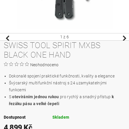
1
z 6
SWISS TOOL SPIRIT MXBS
BLACK ONE HAND
Neohodnoceno
Dokonalé spojení praktické funkčnosti, kvality a elegance
Švýcarský multifunkční nástroj s 24 uzamykatelnými
funkcemi
S
otevíráním jednou rukou
pro rychlý a snadný přístup
k
řezáku pásu a velké čepeli
Dostupnost
Skladem
4 899 Kč