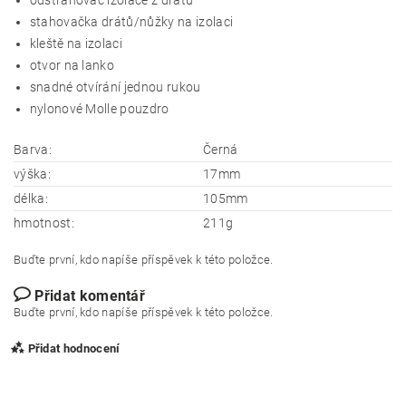
odstraňovač izolace z drátů
stahovačka drátů/nůžky na izolaci
kleště na izolaci
otvor na lanko
snadné otvírání jednou rukou
nylonové Molle pouzdro
Barva:
Černá
výška:
17mm
délka:
105mm
hmotnost:
211g
Buďte první, kdo napíše příspěvek k této položce.
Přidat komentář
Buďte první, kdo napíše příspěvek k této položce.
Přidat hodnocení