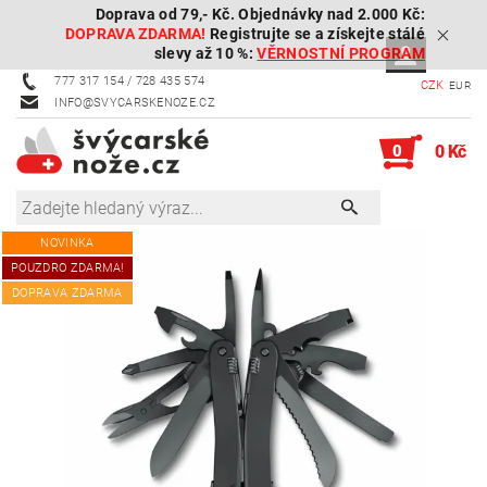
Doprava od 79,- Kč. Objednávky nad 2.000 Kč:
DOPRAVA ZDARMA!
Registrujte se a získejte stálé
slevy až 10 %:
VĚRNOSTNÍ PROGRAM
777 317 154 / 728 435 574
CZK
EUR
INFO@SVYCARSKENOZE.CZ
0
0 Kč
NOVINKA
POUZDRO ZDARMA!
DOPRAVA ZDARMA