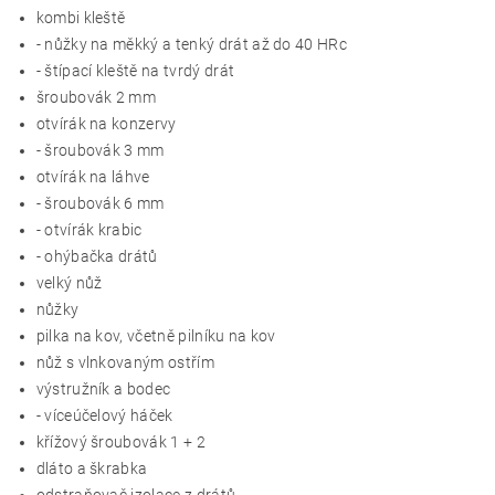
kombi kleště
- nůžky na měkký a tenký drát až do 40 HRc
- štípací kleště na tvrdý drát
šroubovák 2 mm
otvírák na konzervy
- šroubovák 3 mm
otvírák na láhve
- šroubovák 6 mm
- otvírák krabic
- ohýbačka drátů
velký nůž
nůžky
pilka na kov, včetně pilníku na kov
nůž s vlnkovaným ostřím
výstružník a bodec
- víceúčelový háček
křížový šroubovák 1 + 2
dláto a škrabka