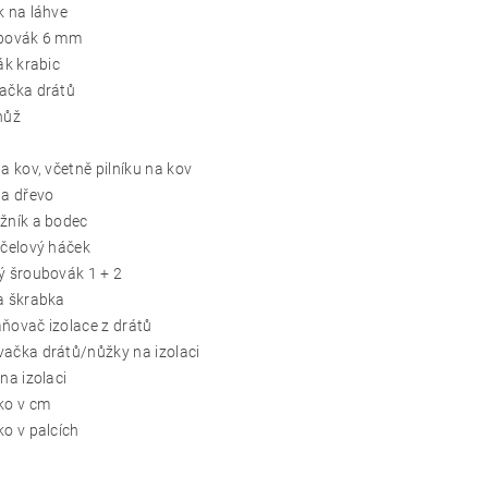
k na láhve
ubovák 6 mm
rák krabic
bačka drátů
nůž
na kov, včetně pilníku na kov
na dřevo
žník a bodec
účelový háček
ý šroubovák 1 + 2
a škrabka
ňovač izolace z drátů
ačka drátů/nůžky na izolaci
 na izolaci
ko v cm
ko v palcích