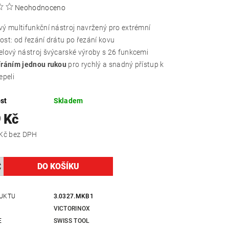
Neohodnoceno
vý multifunkční nástroj navržený pro extrémní
ost: od řezání drátu po řezání kovu
elový nástroj švýcarské výroby s 26 funkcemi
íráním jednou rukou
pro rychlý a snadný přístup k
epeli
st
Skladem
 Kč
3 304,96 Kč bez DPH
UKTU
3.0327.MKB1
VICTORINOX
E
SWISS TOOL