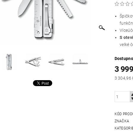
Špičko
funkčn
Víceúč
S o
tev
velké č
Dostupno
3 999
KÓD PROD
ZNAČKA
KATEGORI