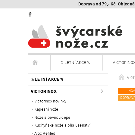
Doprava od 79,- Kč. Objedná
% LETNÍ AKCE %
VICTORINO
BÖKER Limited
BÖKER - sestav si nůž
VIC
% LETNÍ AKCE %
VICTORINOX
NOV
KAMBUKKA - termohrnky, lahve, termonádoby
DOPRAV
Victorinox novinky
Kapesní nože
Další nože
Peněženky Victorinox
Nože s pevnou čepelí
SEGWAY NAVIMOW - robotické sekačky
R
Kuchyňské nože a příslušenství
Alox Refiled