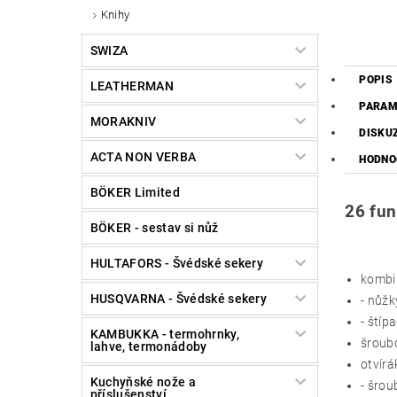
Knihy
SWIZA
POPIS
LEATHERMAN
PARAM
MORAKNIV
DISKU
ACTA NON VERBA
HODNO
BÖKER Limited
26 fun
BÖKER - sestav si nůž
HULTAFORS - Švédské sekery
kombi 
HUSQVARNA - Švédské sekery
- nůžk
- štíp
KAMBUKKA - termohrnky,
šroub
lahve, termonádoby
otvírá
Kuchyňské nože a
- šro
příslušenství