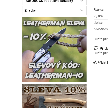
ROBOROCK-robotické sekačky
Barva:
Značky
výška:
délka:
hmotnos
Buďte prvn
Přid
Buďte prvn
Přidat