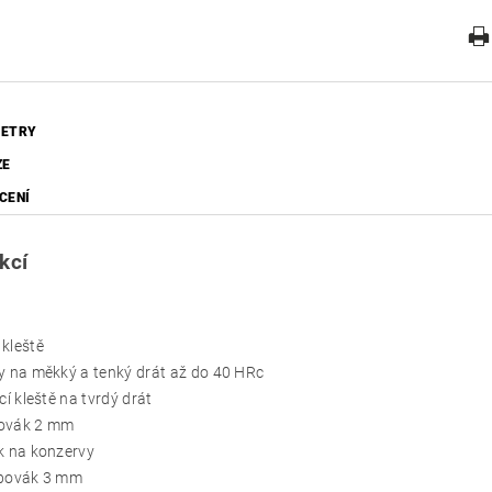
ETRY
ZE
CENÍ
kcí
kleště
y na měkký a tenký drát až do 40 HRc
ací kleště na tvrdý drát
ovák 2 mm
k na konzervy
ubovák 3 mm