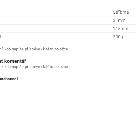
Stříbrná
21mm
115mm
t:
290g
í, kdo napíše příspěvek k této položce.
at komentář
í, kdo napíše příspěvek k této položce.
 hodnocení