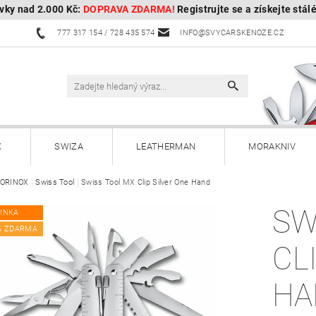
vky nad 2.000 Kč:
DOPRAVA ZDARMA!
Registrujte se a získejte stál
777 317 154 / 728 435 574
INFO@SVYCARSKENOZE.CZ
X
SWIZA
LEATHERMAN
MORAKNIV
TORINOX
HULTAFORS - Švédské sekery
Swiss Tool
Swiss Tool MX Clip Silver One Hand
HUSQVARNA - Švédské s
SW
INKA
Kuchyňské nože a příslušenství
Zahradnické nože
A ZDARMA
CL
Paracordy
Příslušenství
Dárkové poukazy
HA
OBOROCK-robotické sekačky
Kontakty
Vrácení, vým